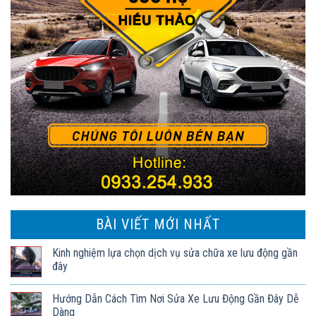
BÀI VIẾT MỚI NHẤT
Kinh nghiệm lựa chọn dịch vụ sửa chữa xe lưu động gần
đây
Hướng Dẫn Cách Tìm Nơi Sửa Xe Lưu Động Gần Đây Dễ
Dàng