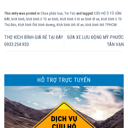
This entry was posted in
Chưa phân loại
,
Tin Tức
and tagged
CỨU HỘ Ô TÔ GẦN
ĐÂY
,
kích bình
,
kích bình ô Tô an bình
,
Kích bình ô tô an bình dĩ an
,
kích bình ô Tô
Thủ Đức
,
Kích bình Ôtô bình dương
,
Kích bình ôtô dĩ an
,
kích bình ôtô TPHCM
.
THỢ KÍCH BÌNH-GIÁ RẺ TẠI ĐÂY
SỬA XE LƯU ĐỘNG MỸ PHƯỚC
0933.254.933
TÂN VẠN
HỖ TRỢ TRỰC TUYẾN