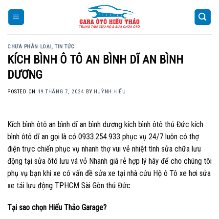
Skip
to
content
CHƯA PHÂN LOẠI
,
TIN TỨC
KÍCH BÌNH Ô TÔ AN BÌNH DĨ AN BÌNH
DƯƠNG
POSTED ON
19 THÁNG 7, 2024
BY
HUỲNH HIẾU
Kích bình ôtô an bình dĩ an bình dương kích bình ôtô thủ Đức kích
bình ôtô dĩ an gọi là có 0933.254.933 phục vụ 24/7 luôn có thợ
điện trực chiến phục vụ nhanh thợ vui vẻ nhiệt tình sửa chữa lưu
động tại sửa ôtô lưu vá vỏ Nhanh giá rẻ hợp lý hãy để cho chúng tôi
phụ vụ bạn khi xe có vấn đề sửa xe tại nhà cứu Hộ ô Tô xe hơi sửa
xe tải lưu động TPHCM Sài Gòn thủ Đức
Tại sao chọn Hiếu Thảo Garage?