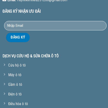
ĐĂNG KÝ NHẬN ƯU ĐÃI
DỊCH VỤ CỨU HỘ & SỬA CHỮA Ô TÔ
Cứu hộ ô tô
Máy ô tô
Gầm ô tô
Điện ô tô
Điều hòa ô tô