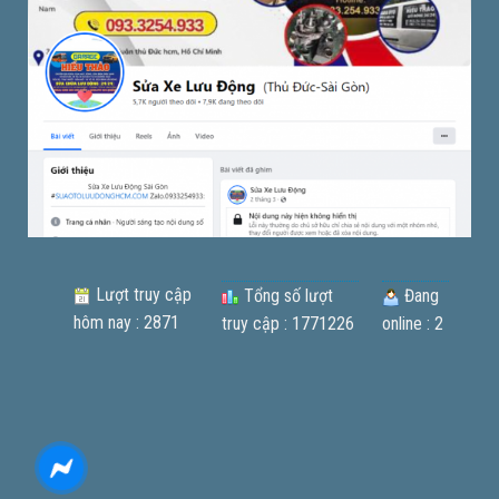
Lượt truy cập
Tổng số lượt
Đang
hôm nay : 2871
truy cập : 1771226
online : 2