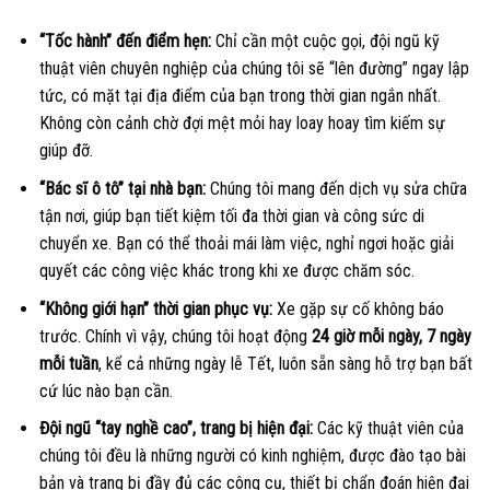
“Tốc hành” đến điểm hẹn:
Chỉ cần một cuộc gọi, đội ngũ kỹ
thuật viên chuyên nghiệp của chúng tôi sẽ “lên đường” ngay lập
tức, có mặt tại địa điểm của bạn trong thời gian ngắn nhất.
Không còn cảnh chờ đợi mệt mỏi hay loay hoay tìm kiếm sự
giúp đỡ.
“Bác sĩ ô tô” tại nhà bạn:
Chúng tôi mang đến dịch vụ sửa chữa
tận nơi, giúp bạn tiết kiệm tối đa thời gian và công sức di
chuyển xe. Bạn có thể thoải mái làm việc, nghỉ ngơi hoặc giải
quyết các công việc khác trong khi xe được chăm sóc.
“Không giới hạn” thời gian phục vụ:
Xe gặp sự cố không báo
trước. Chính vì vậy, chúng tôi hoạt động
24 giờ mỗi ngày, 7 ngày
mỗi tuần
, kể cả những ngày lễ Tết, luôn sẵn sàng hỗ trợ bạn bất
cứ lúc nào bạn cần.
Đội ngũ “tay nghề cao”, trang bị hiện đại:
Các kỹ thuật viên của
chúng tôi đều là những người có kinh nghiệm, được đào tạo bài
bản và trang bị đầy đủ các công cụ, thiết bị chẩn đoán hiện đại