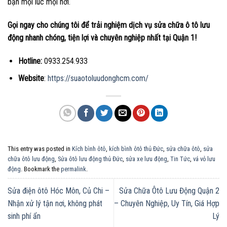
bạn mọi lúc mọi nơi.
Gọi ngay cho chúng tôi để trải nghiệm dịch vụ sửa chữa ô tô lưu
động nhanh chóng, tiện lợi và chuyên nghiệp nhất tại Quận 1!
Hotline:
0933.254.933
Website
:
https://suaotoluudonghcm.com/
This entry was posted in
Kích bình ôtô
,
kích bình ôtô thủ Đức
,
sửa chữa ôtô
,
sửa
chữa ôtô lưu động
,
Sửa ôtô lưu động thủ Đức
,
sửa xe lưu động
,
Tin Tức
,
vá vỏ lưu
động
. Bookmark the
permalink
.
Sửa điện ôtô Hóc Môn, Củ Chi –
Sửa Chữa Ôtô Lưu Động Quận 2
Nhận xử lý tận nơi, không phát
– Chuyên Nghiệp, Uy Tín, Giá Hợp
sinh phí ẩn
Lý