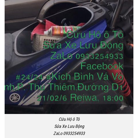
Cứu Hộ ô Tô
Sửa Xe Lưu Động
ZaLo 0933254933