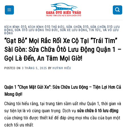
Skip
to
content
KÍCH BÌNH ÔTÔ
,
KÍCH BÌNH ÔTÔ THỦ ĐỨC
,
SỬA CHỮA ÔTÔ
,
SỬA CHỮA ÔTÔ LƯU
ĐỘNG
,
SỬA ÔTÔ LƯU ĐỘNG THỦ ĐỨC
,
SỬA XE LƯU ĐỘNG
,
TIN TỨC
,
VÁ VỎ LƯU
ĐỘNG
“Gạt Bỏ” Mọi Rắc Rối Xe Cộ Tại “Trái Tim”
Sài Gòn: Sửa Chữa Ôtô Lưu Động Quận 1 –
Gọi Là Đến, An Tâm Mọi Giờ!
POSTED ON
3 THÁNG 5, 2025
BY
HUỲNH HIẾU
Quận 1 “Chọn Mặt Gửi Xe”: Sửa Chữa Lưu Động – Tiện Lợi Hơn Cả
Mong Đợi!
Chúng tôi hiểu rằng, tại trung tâm sầm uất như Quận 1, thời gian và
sự tiện lợi là vô cùng quan trọng. Dịch vụ
sửa chữa ô tô lưu động
của chúng tôi được thiết kế để đáp ứng mọi nhu cầu của bạn một
cách tối ưu nhất: