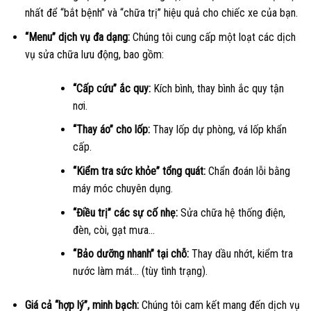
nhất để “bắt bệnh” và “chữa trị” hiệu quả cho chiếc xe của bạn.
“Menu” dịch vụ đa dạng:
Chúng tôi cung cấp một loạt các dịch
vụ sửa chữa lưu động, bao gồm:
“Cấp cứu” ắc quy:
Kích bình, thay bình ắc quy tận
nơi.
“Thay áo” cho lốp:
Thay lốp dự phòng, vá lốp khẩn
cấp.
“Kiểm tra sức khỏe” tổng quát:
Chẩn đoán lỗi bằng
máy móc chuyên dụng.
“Điều trị” các sự cố nhẹ:
Sửa chữa hệ thống điện,
đèn, còi, gạt mưa…
“Bảo dưỡng nhanh” tại chỗ:
Thay dầu nhớt, kiểm tra
nước làm mát… (tùy tình trạng).
Giá cả “hợp lý”, minh bạch:
Chúng tôi cam kết mang đến dịch vụ