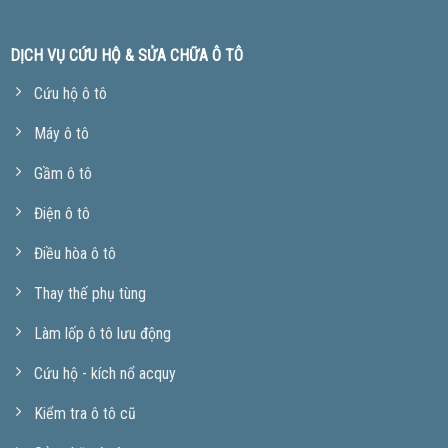
DỊCH VỤ CỨU HỘ & SỬA CHỮA Ô TÔ
Cứu hộ ô tô
Máy ô tô
Gầm ô tô
Điện ô tô
Điều hòa ô tô
Thay thế phụ tùng
Làm lốp ô tô lưu động
Cứu hộ - kích nổ acquy
Kiểm tra ô tô cũ