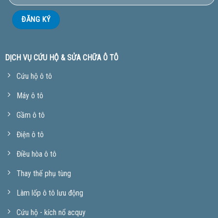
DỊCH VỤ CỨU HỘ & SỬA CHỮA Ô TÔ
Cứu hộ ô tô
Máy ô tô
Gầm ô tô
Điện ô tô
Điều hòa ô tô
Thay thế phụ tùng
Làm lốp ô tô lưu động
Cứu hộ - kích nổ acquy