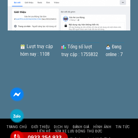
Lượt truy cập
Tổng số lượt
Đang
hôm nay : 1108
truy cập : 1755832
online : 7
TRANG CHỦ
GIỚI THIỆU
DỊCH VỤ
ĐÁNH GIÁ
HÌNH ẢNH
TIN TỨC
LIÊN HỆ
SỬA XE LƯU ĐỘNG THỦ ĐỨC
0933.254.933