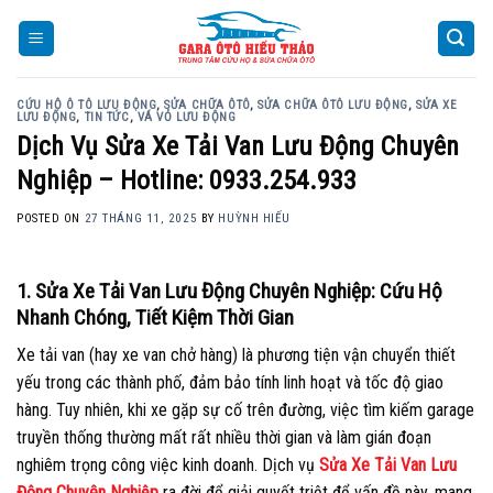
Skip
to
content
CỨU HỘ Ô TÔ LƯU ĐỘNG
,
SỬA CHỮA ÔTÔ
,
SỬA CHỮA ÔTÔ LƯU ĐỘNG
,
SỬA XE
LƯU ĐỘNG
,
TIN TỨC
,
VÁ VỎ LƯU ĐỘNG
Dịch Vụ Sửa Xe Tải Van Lưu Động Chuyên
Nghiệp – Hotline: 0933.254.933
POSTED ON
27 THÁNG 11, 2025
BY
HUỲNH HIẾU
1. Sửa Xe Tải Van Lưu Động Chuyên Nghiệp: Cứu Hộ
Nhanh Chóng, Tiết Kiệm Thời Gian
Xe tải van (hay xe van chở hàng) là phương tiện vận chuyển thiết
yếu trong các thành phố, đảm bảo tính linh hoạt và tốc độ giao
hàng. Tuy nhiên, khi xe gặp sự cố trên đường, việc tìm kiếm garage
truyền thống thường mất rất nhiều thời gian và làm gián đoạn
nghiêm trọng công việc kinh doanh. Dịch vụ
Sửa Xe Tải Van Lưu
Động Chuyên Nghiệp
ra đời để giải quyết triệt để vấn đề này, mang