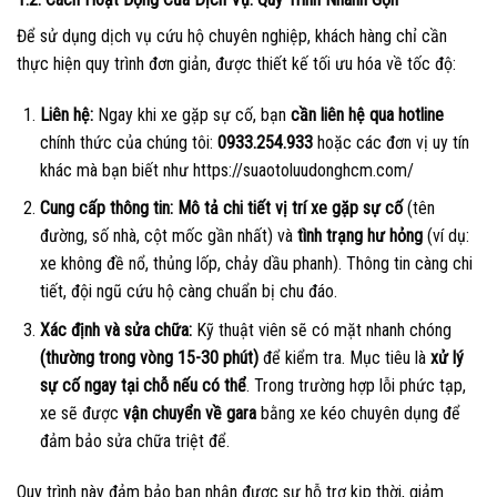
Để sử dụng dịch vụ cứu hộ chuyên nghiệp, khách hàng chỉ cần
thực hiện quy trình đơn giản, được thiết kế tối ưu hóa về tốc độ:
Liên hệ:
Ngay khi xe gặp sự cố, bạn
cần liên hệ qua hotline
chính thức của chúng tôi:
0933.254.933
hoặc các đơn vị uy tín
khác mà bạn biết như https://suaotoluudonghcm.com/
Cung cấp thông tin:
Mô tả chi tiết vị trí xe gặp sự cố
(tên
đường, số nhà, cột mốc gần nhất) và
tình trạng hư hỏng
(ví dụ:
xe không đề nổ, thủng lốp, chảy dầu phanh). Thông tin càng chi
tiết, đội ngũ cứu hộ càng chuẩn bị chu đáo.
Xác định và sửa chữa:
Kỹ thuật viên sẽ có mặt nhanh chóng
(thường trong vòng 15-30 phút)
để kiểm tra. Mục tiêu là
xử lý
sự cố ngay tại chỗ nếu có thể
. Trong trường hợp lỗi phức tạp,
xe sẽ được
vận chuyển về gara
bằng xe kéo chuyên dụng để
đảm bảo sửa chữa triệt để.
Quy trình này đảm bảo bạn nhận được sự hỗ trợ kịp thời, giảm