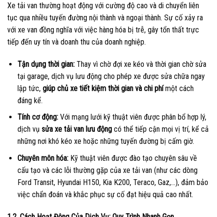
Xe tải van thường hoạt động với cường độ cao và di chuyển liên
tục qua nhiều tuyến đường nội thành và ngoại thành. Sự cố xảy ra
với xe van đồng nghĩa với việc hàng hóa bị trễ, gây tổn thất trực
tiếp đến uy tín và doanh thu của doanh nghiệp.
Tận dụng thời gian:
Thay vì chờ đợi xe kéo và thời gian chờ sửa
tại garage, dịch vụ lưu động cho phép xe được sửa chữa ngay
lập tức,
giúp chủ xe tiết kiệm thời gian và chi phí
một cách
đáng kể.
Tính cơ động:
Với mạng lưới kỹ thuật viên được phân bổ hợp lý,
dịch vụ
sửa xe tải van lưu động
có thể tiếp cận mọi vị trí, kể cả
những nơi khó kéo xe hoặc những tuyến đường bị cấm giờ.
Chuyên môn hóa:
Kỹ thuật viên được đào tạo chuyên sâu về
cấu tạo và các lỗi thường gặp của xe tải van (như các dòng
Ford Transit, Hyundai H150, Kia K200, Teraco, Gaz,…), đảm bảo
việc chẩn đoán và khắc phục sự cố đạt hiệu quả cao nhất.
1.2. Cách Hoạt Động Của Dịch Vụ: Quy Trình Nhanh Gọn