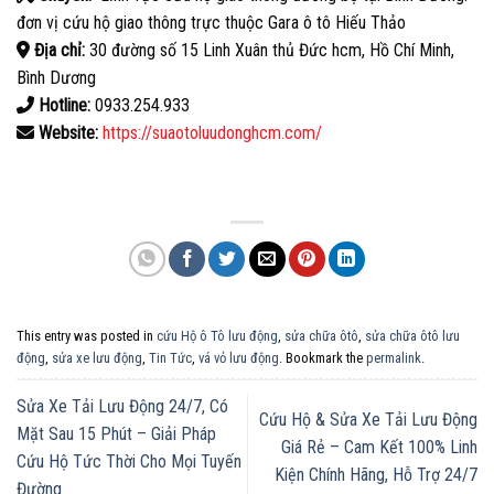
đơn vị cứu hộ giao thông trực thuộc Gara ô tô Hiếu Thảo
Địa chỉ:
30 đường số 15 Linh Xuân thủ Đức hcm, Hồ Chí Minh,
Bình Dương
Hotline:
0933.254.933
Website:
https://suaotoluudonghcm.com/
This entry was posted in
cứu Hộ ô Tô lưu động
,
sửa chữa ôtô
,
sửa chữa ôtô lưu
động
,
sửa xe lưu động
,
Tin Tức
,
vá vỏ lưu động
. Bookmark the
permalink
.
Sửa Xe Tải Lưu Động 24/7, Có
Cứu Hộ & Sửa Xe Tải Lưu Động
Mặt Sau 15 Phút – Giải Pháp
Giá Rẻ – Cam Kết 100% Linh
Cứu Hộ Tức Thời Cho Mọi Tuyến
Kiện Chính Hãng, Hỗ Trợ 24/7
Đường