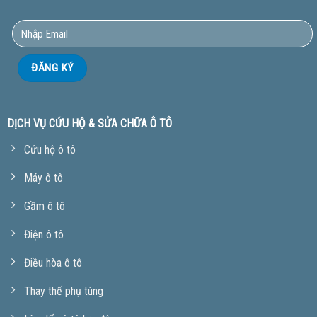
DỊCH VỤ CỨU HỘ & SỬA CHỮA Ô TÔ
Cứu hộ ô tô
Máy ô tô
Gầm ô tô
Điện ô tô
Điều hòa ô tô
Thay thế phụ tùng