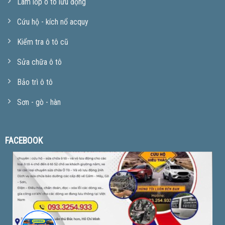
Làm lốp ô tô lưu động
Cứu hộ - kích nổ acquy
Kiểm tra ô tô cũ
Sửa chữa ô tô
Bảo trì ô tô
Sơn - gò - hàn
FACEBOOK