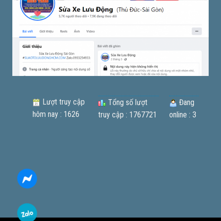
Lượt truy cập
Tổng số lượt
Đang
hôm nay : 1626
truy cập : 1767721
online : 3