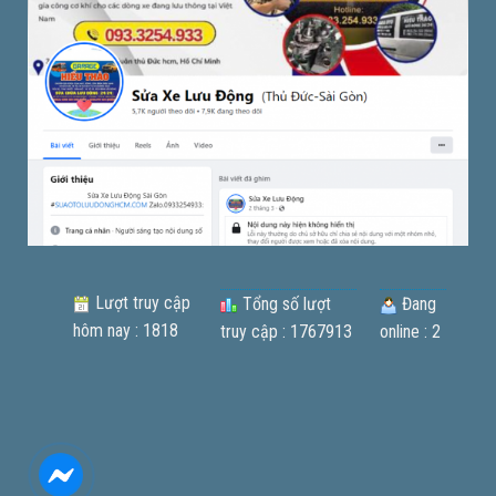
Lượt truy cập
Tổng số lượt
Đang
hôm nay : 1818
truy cập : 1767913
online : 2