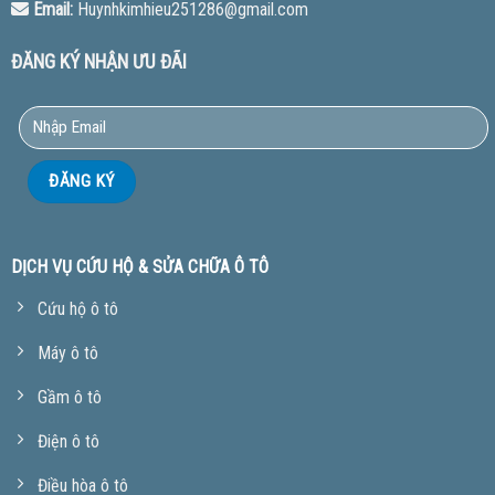
Email:
Huynhkimhieu251286@gmail.com
ĐĂNG KÝ NHẬN ƯU ĐÃI
DỊCH VỤ CỨU HỘ & SỬA CHỮA Ô TÔ
Cứu hộ ô tô
Máy ô tô
Gầm ô tô
Điện ô tô
Điều hòa ô tô