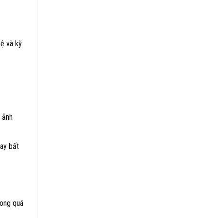
ệ và kỹ
 ảnh
ay bất
rong quá