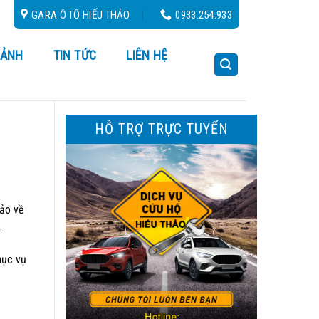
GARA Ô TÔ HIẾU THẢO
0933.254.933
 ẢNH
TIN TỨC
LIÊN HỆ
HỖ TRỢ TRỰC TUYẾN
bảo về
.
hục vụ