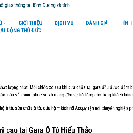
 Bình Dương và tỉnh thành lân cận - Cứu Hộ 24/24
Ủ
GIỚI THIỆU
DỊCH VỤ
ĐÁNH GIÁ
HÌNH
LƯU ĐỘNG THỦ ĐỨC
chất lượng nhất. Mỗi chiếc xe sau khi sửa chữa tại gara đều được đảm 
hảo luôn sẵn sàng phục vụ và mang đến sự hài lòng cho từng khách hàng
hộ ô tô, sửa chữa ô tô, cứu hộ – kích nổ Acquy
tận nơi chuyên nghiệp p
mỹ cao tại Gara Ô Tô Hiếu Thảo