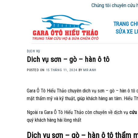
Skip
Chúng tôi chuyên cứu hộ giao thông tại
to
content
TRANG CH
SỬA XE 
DỊCH VỤ
Dich vụ sơn – gò – hàn ô tô
POSTED ON
15 THÁNG 11, 2024
BY
MR ANH
Gara Ô Tô Hiếu Thảo chuyên dich vụ sơn – gò – hàn ô tô 
mặt thẩm mỹ và kỹ thuật, giúp khách hàng an tâm. Hiếu T
Ngoài ra Gara Ô Tô Hiếu Thảo còn chuyên về dịch vụ
cứu 
quý khách hàng hài lòng nhất
Dich vụ sơn – gò – hàn ô tô thẩm 