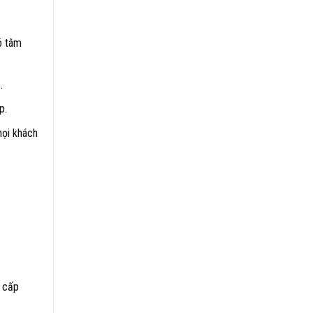
ó tâm
.
p.
mọi khách
g cấp