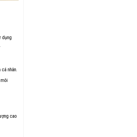
ử dụng
.
 cá nhân.
 môi
lượng cao