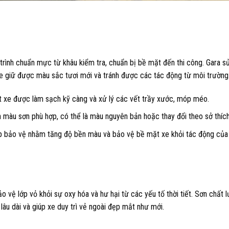
trình chuẩn mực từ khâu kiểm tra, chuẩn bị bề mặt đến thi công. Gara s
xe giữ được màu sắc tươi mới và tránh được các tác động từ môi trường
t xe được làm sạch kỹ càng và xử lý các vết trầy xước, móp méo.
 màu sơn phù hợp, có thể là màu nguyên bản hoặc thay đổi theo sở thích
ớp bảo vệ nhằm tăng độ bền màu và bảo vệ bề mặt xe khỏi tác động của
o vệ lớp vỏ khỏi sự oxy hóa và hư hại từ các yếu tố thời tiết. Sơn chất 
âu dài và giúp xe duy trì vẻ ngoài đẹp mắt như mới.