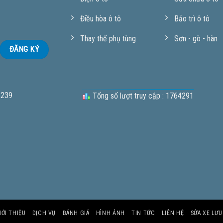
Điều hòa ô tô
Bảo trì ô tô
Thay thế phụ tùng
Sơn - gò - hàn
 239
Tổng số lượt truy cập : 1764291
IỚI THIỆU
DỊCH VỤ
ĐÁNH GIÁ
HÌNH ẢNH
TIN TỨC
LIÊN HỆ
SỬA XE LƯ