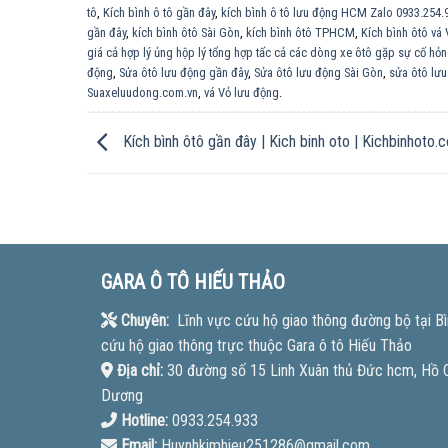
tô
,
Kích bình ô tô gần đây
,
kích bình ô tô lưu động HCM Zalo 0933.254.
gần đây
,
kích bình ôtô Sài Gòn
,
kích bình ôtô TPHCM
,
Kích bình ôtô vá
giá cả hợp lý ủng hộp lý tổng hợp tấc cả các dòng xe ôtô gặp sự cố hỏ
động
,
Sửa ôtô lưu động gần đây
,
Sửa ôtô lưu động Sài Gòn
,
sửa ôtô l
Suaxeluudong.com.vn
,
vá Vỏ lưu động
.
Kích bình ôtô gần đây | Kich binh oto | Kichbinhot
GARA Ô TÔ HIẾU THẢO
Chuyên:
Lĩnh vực cứu hộ giao thông đường bộ tại Bì
cứu hộ giao thông trực thuộc Gara ô tô Hiếu Thảo
Địa chỉ:
30 đường số 15 Linh Xuân thủ Đức hcm, Hồ Ch
Dương
Hotline:
0933.254.933
Email:
Huynhkimhieu251286@gmail.com