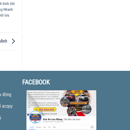
ch bình ôtô
ộng Nhanh
ôtô lưu
 Minh
FACEBOOK
u động
ổ acquy
ũ