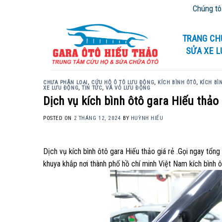
Skip
Chúng tôi chuy
to
content
TRANG CH
SỬA XE 
CHƯA PHÂN LOẠI
,
CỨU HỘ Ô TÔ LƯU ĐỘNG
,
KÍCH BÌNH ÔTÔ
,
KÍCH BÌ
XE LƯU ĐỘNG
,
TIN TỨC
,
VÁ VỎ LƯU ĐỘNG
Dịch vụ kích bình ôtô gara Hiếu thảo 
POSTED ON
2 THÁNG 12, 2024
BY
HUỲNH HIẾU
Dịch vụ kích bình ôtô gara Hiếu thảo giá rẻ .Gọi ngay tổn
khuya khắp nơi thành phố hồ chí minh Việt Nam kích bình 