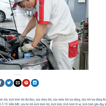
ình ôtô
,
kích bình ôtô thủ Đức
,
sửa chữa ôtô
,
sửa chữa ôtô lưu động
,
Sửa ôtô lưu động th
 Ô TÔ GẦN ĐÂY
,
cứu hộ ôtô kích bình ôtô
,
kích bình
,
Kích bình Dĩ an
,
kích bình gần đây
,