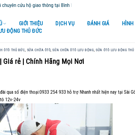
ên cứu hộ giao thông tại Bình Dương và tỉnh thành lân cận - Cứu Hộ
Ủ
GIỚI THIỆU
DỊCH VỤ
ĐÁNH GIÁ
HÌNH
LƯU ĐỘNG THỦ ĐỨC
NH ÔTÔ THỦ ĐỨC
,
SỬA CHỮA ÔTÔ
,
SỬA CHỮA ÔTÔ LƯU ĐỘNG
,
SỬA ÔTÔ LƯU ĐỘNG THỦ
| Giá rẻ | Chính Hãng Mọi Nơi
g đài qua số điện thoại:0933 254 933 hỗ trợ Nhanh nhất hiện nay tại Sài 
ôtô 12v-24v