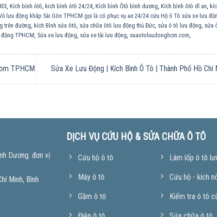
933
,
Kích bình ôtô
,
kich bình ôtô 24/24
,
Kích bình Ôtô bình dương
,
Kích bình ôtô dĩ an
,
kí
 Vỏ lưu động khắp Sài Gòn TPHCM gọi là có phục vụ ae 24/24 cứu Hộ ô Tô sửa xe lưu đ
ng trên đường
,
kích Bình sửa ôtô
,
sửa chữa ôtô lưu động thủ Đức
,
sửa ô tô lưu động
,
sửa 
ưu động TPHCM
,
Sửa xe lưu động
,
sửa xe tải lưu động
,
suaotoluudonghcm.com
,
o.com TPHCM
Sửa Xe Lưu Động | Kích Bình Ô Tô | Thành Phố Hồ Chí
DỊCH VỤ CỨU HỘ & SỬA CHỮA Ô TÔ
nh Dương. đơn vị
Cứu hộ ô tô
Làm lốp ô tô lư
Máy ô tô
Cứu hộ - kích n
í Minh, Bình
Gầm ô tô
Kiểm tra ô tô c
Điện ô tô
Sửa chữa ô tô