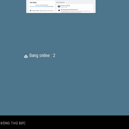
Đang online : 2
U ĐỘNG THỦ ĐỨC