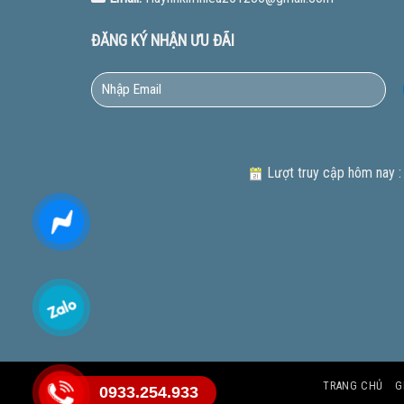
ĐĂNG KÝ NHẬN ƯU ĐÃI
Lượt truy cập hôm nay :
TRANG CHỦ
G
0933.254.933