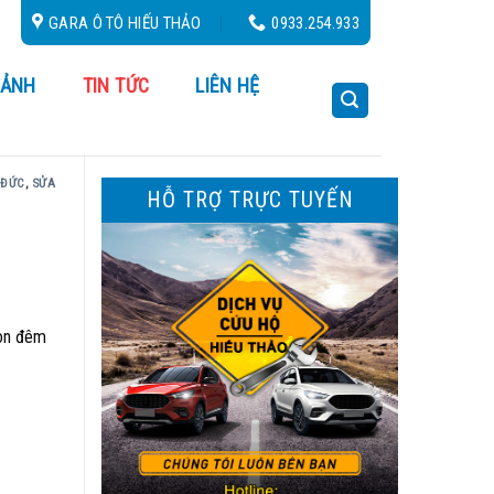
 24/24
GARA Ô TÔ HIẾU THẢO
0933.254.933
 ẢNH
TIN TỨC
LIÊN HỆ
 ĐỨC
,
SỬA
HỖ TRỢ TRỰC TUYẾN
Gòn đêm