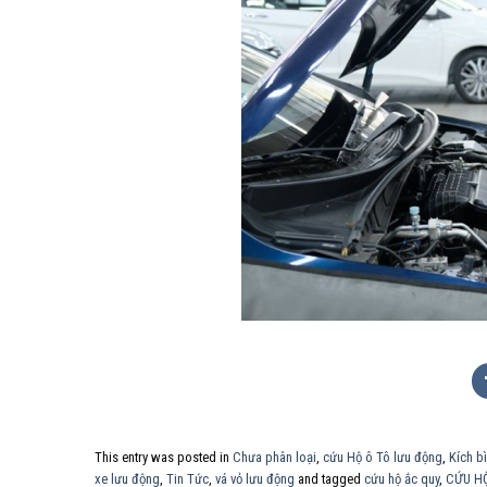
This entry was posted in
Chưa phân loại
,
cứu Hộ ô Tô lưu động
,
Kích b
xe lưu động
,
Tin Tức
,
vá vỏ lưu động
and tagged
cứu hộ ắc quy
,
CỨU HỘ