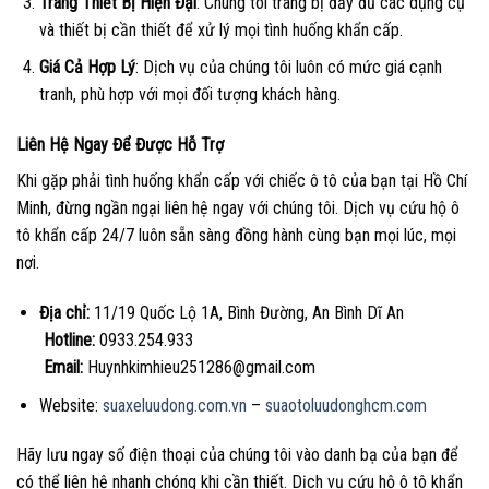
Trang Thiết Bị Hiện Đại
: Chúng tôi trang bị đầy đủ các dụng cụ
và thiết bị cần thiết để xử lý mọi tình huống khẩn cấp.
Giá Cả Hợp Lý
: Dịch vụ của chúng tôi luôn có mức giá cạnh
tranh, phù hợp với mọi đối tượng khách hàng.
Liên Hệ Ngay Để Được Hỗ Trợ
Khi gặp phải tình huống khẩn cấp với chiếc ô tô của bạn tại Hồ Chí
Minh, đừng ngần ngại liên hệ ngay với chúng tôi. Dịch vụ cứu hộ ô
tô khẩn cấp 24/7 luôn sẵn sàng đồng hành cùng bạn mọi lúc, mọi
nơi.
Địa chỉ:
11/19 Quốc Lộ 1A, Bình Đường, An Bình Dĩ An
Hotline:
0933.254.933
Email:
Huynhkimhieu251286@gmail.com
Website:
suaxeluudong.com.vn
–
suaotoluudonghcm.com
Hãy lưu ngay số điện thoại của chúng tôi vào danh bạ của bạn để
có thể liên hệ nhanh chóng khi cần thiết. Dịch vụ cứu hộ ô tô khẩn