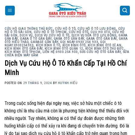
Skip
to
content
CỨU HỘ GIAO THÔNG THỦ ĐỨC
,
CỨU HỘ Ô TÔ
,
CỨU HỘ Ô TÔ LƯU ĐỘNG
,
CỨU
HỘ Ô TÔ SÀI GÒN
,
CỨU HỘ Ô TÔ TPHCM
,
CỨU HỘ ÔTÔ
,
CUU HO OTO
,
CỨU HỘ
SÀI GÒN
,
DỊCH VỤ
,
DỊCH VỤ CỨU HỘ Ô TÔ
,
DỊCH VỤ SỬA ÔTÔ LƯU ĐỘNG
,
GARA
GẦN ĐÂY
,
GARA Ô TÔ GẦN ĐÂY
,
GARA ÔTÔ GẦN ĐÂY
,
GARA ÔTÔ GẦN ĐÂY
,
GARA
ÔTÔ HIẾU THẢO
,
GARAGE GẦN ĐÂY
,
GỌI NGAY:0933 254 933
,
GỌI
NGAY:0933254933
,
KÍCH BÌNH Ô TÔ
,
KÍCH BÌNH ÔTÔ
,
KÍCH BÌNH ÔTÔ DĨ AN
,
KÍCH BÌNH ÔTÔ GẦN ĐÂY
,
KÍCH BÌNH ÔTÔ QUẬN 12
,
KÍCH BÌNH ÔTÔ THỦ ĐỨC
,
KÍCH BÌNH ÔTÔ TPHCM
,
LIÊN HỆ:0933.254.933
,
SOS CỨU HỘ ÔTÔ GẦN ĐÂY
,
SỬA
CHỮA ĐIỆN MÁY GẦM
Dịch Vụ Cứu Hộ Ô Tô Khẩn Cấp Tại Hồ Chí
Minh
POSTED ON
29 THÁNG 9, 2024
BY
HUỲNH HIẾU
Trong cuộc sống hiện đại ngày nay, việc sở hữu một chiếc ô tô
không chỉ là nhu cầu mà còn là phương tiện không thể thiếu đối với
nhiều người. Tuy nhiên, không ai có thể dự đoán được những tình
huống khẩn cấp có thể xảy ra khi đang di chuyển trên đường. Đó là
lý do tại sao dịch vụ cứu hộ ô tô khẩn cấp trở nên quan trọng hơn