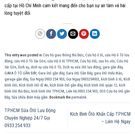
cấp tại Hồ Chí Minh cam kết mang đến cho bạn sự an tâm và hài
lòng tuyệt đối.
This entry was posted in
Cứu hộ giao thông thủ Đức
,
Cứu hộ ô tô
,
cứu Hộ ô Tô lưu
động
,
cứu Hộ ô Tô Sài Gòn
,
cứu Hộ ô tô TPHCM
,
Cứu hộ ôtô
,
cuu ho oto
,
Cứu Hộ
Sài Gòn
,
Dịch vụ
,
dịch vụ cứu Hộ ô Tô
,
Dịch vụ sửa ôtô lưu động
,
gara gần đây
,
GARA Ô TÔ GẦN ĐÂY
,
Gara ôtô gần đây
,
Gara ôtô Gần Đây
,
gara ôtô Hiếu thảo
,
garage gần đây
,
Gọi Ngay:0933 254 933
,
Gọi Ngay:0933254933
,
kích bình ô tô
,
Kích
bình ôtô
,
Kích bình ôtô dĩ An
,
kích bình ôtô gần đây
,
Kích bình ôtô quận 12
,
kích
bình ôtô thủ Đức
,
kích bình ôtô TPHCM
,
Liên hệ:0933.254.933
,
SOS Cứu hộ ôtô gần
Đây
,
Sửa chữa điện máy gầm
. Bookmark the
permalink
.
TPHCM Sửa Ôtô Lưu Động
Kích Bình Ôtô Khẩn Cấp TPHCM
Chuyên Nghiệp 24/7 Gọi
– Liên Hệ Ngay
0933.254.933