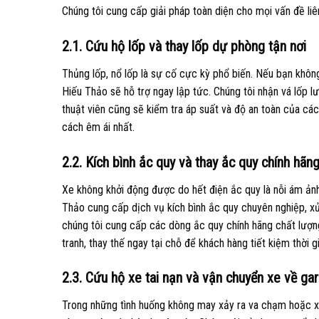
Chúng tôi cung cấp giải pháp toàn diện cho mọi vấn đề liê
2.1. Cứu hộ lốp và thay lốp dự phòng tận nơi
Thủng lốp, nổ lốp là sự cố cực kỳ phổ biến. Nếu bạn khô
Hiếu Thảo sẽ hỗ trợ ngay lập tức. Chúng tôi nhận vá lốp 
thuật viên cũng sẽ kiểm tra áp suất và độ an toàn của các
cách êm ái nhất.
2.2. Kích bình ắc quy và thay ắc quy chính hãn
Xe không khởi động được do hết điện ắc quy là nỗi ám ảnh
Thảo cung cấp dịch vụ kích bình ắc quy chuyên nghiệp, xử 
chúng tôi cung cấp các dòng ắc quy chính hãng chất lượn
tranh, thay thế ngay tại chỗ để khách hàng tiết kiệm thời gi
2.3. Cứu hộ xe tai nạn và vận chuyển xe về ga
Trong những tình huống không may xảy ra va chạm hoặc xe