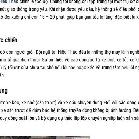
Hiếu Thảo
chính là tốc độ. Chúng tôi không chỉ tập trung tại một trụ sở 
 nút giao thông trọng yếu. Khi nhận được yêu cầu, hệ thống sẽ điều phối 
hờ đợi xuống chỉ còn 15 – 20 phút, giúp bạn giải tỏa lo lắng, đặc biệt là k
ực chiến
ó con người giỏi. Đội ngũ tại Hiếu Thảo đều là những thợ máy lành nghề
mô tả qua điện thoại. Sự am hiểu về các dòng xe từ xe con, xe tải, xe 
lý tối ưu: sửa chữa tại chỗ nếu lỗi nhẹ hoặc kéo về trung tâm nếu lỗi nặ
ển.
dụng
: xe kéo, xe chở (sàn trượt) và xe cẩu chuyên dụng. Đối với các dòng
xe sàn trượt để đảm bảo hệ thống truyền động không bị ảnh hưởng. Bê
c quy công suất lớn và bộ dụng cụ tháo lắp lốp chuyên nghiệp luôn sẵn sà