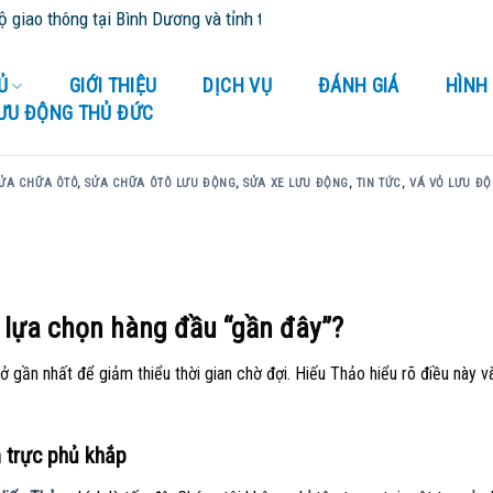
ại Bình Dương và tỉnh thành lân cận - Cứu Hộ 24/24
Ủ
GIỚI THIỆU
DỊCH VỤ
ĐÁNH GIÁ
HÌNH
LƯU ĐỘNG THỦ ĐỨC
ỬA CHỮA ÔTÔ
,
SỬA CHỮA ÔTÔ LƯU ĐỘNG
,
SỬA XE LƯU ĐỘNG
,
TIN TỨC
,
VÁ VỎ LƯU Đ
à lựa chọn hàng đầu “gần đây”?
 gần nhất để giảm thiểu thời gian chờ đợi. Hiếu Thảo hiểu rõ điều này và
m trực phủ khắp