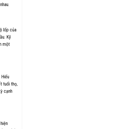
 nhau.
ộ lốp của
ầu. Kỹ
nh một
 Hiếu
 tuổi thọ,
kỳ cạnh
 hiện