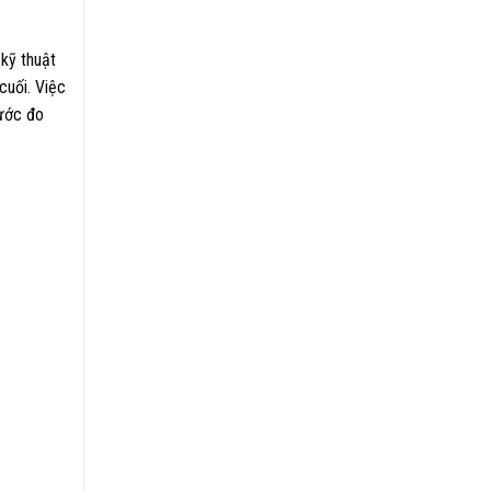
 kỹ thuật
cuối. Việc
hước đo