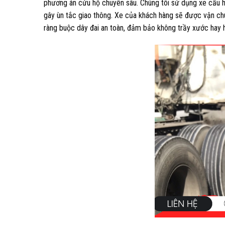
phương án cứu hộ chuyên sâu. Chúng tôi sử dụng xe cẩu ho
gây ùn tắc giao thông. Xe của khách hàng sẽ được vận ch
ràng buộc dây đai an toàn, đảm bảo không trầy xước hay 