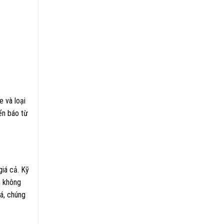
e và loại
ển báo từ
giá cả. Kỹ
n không
iá, chúng