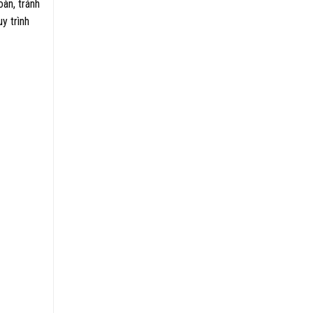
àn, tránh
y trình