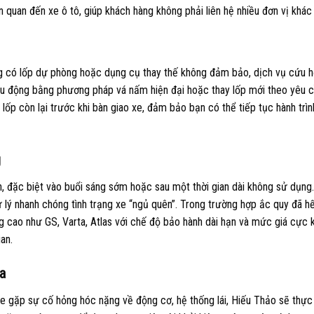
n quan đến xe ô tô, giúp khách hàng không phải liên hệ nhiều đơn vị khác
ng có lốp dự phòng hoặc dụng cụ thay thế không đảm bảo, dịch vụ cứu h
lưu động bằng phương pháp vá nấm hiện đại hoặc thay lốp mới theo yêu c
 lốp còn lại trước khi bàn giao xe, đảm bảo bạn có thể tiếp tục hành trì
g
, đặc biệt vào buổi sáng sớm hoặc sau một thời gian dài không sử dụng.
lý nhanh chóng tình trạng xe “ngủ quên”. Trong trường hợp ắc quy đã hết
g cao như GS, Varta, Atlas với chế độ bảo hành dài hạn và mức giá cực 
an.
ra
 gặp sự cố hỏng hóc nặng về động cơ, hệ thống lái, Hiếu Thảo sẽ thực