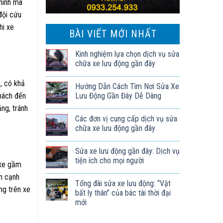
chính mà
đội cứu
hi xe
BÀI VIẾT MỚI NHẤT
Kinh nghiệm lựa chọn dịch vụ sửa
chữa xe lưu động gần đây
, có khả
Hướng Dẫn Cách Tìm Nơi Sửa Xe
Lưu Động Gần Đây Dễ Dàng
khách đến
ng, tránh
Các đơn vị cung cấp dịch vụ sửa
chữa xe lưu động gần đây
Sửa xe lưu động gần đây: Dịch vụ
tiện ích cho mọi người
 xe gầm
n cạnh
Tổng đài sửa xe lưu động: “Vật
ng trên xe
bất ly thân” của bác tài thời đại
mới