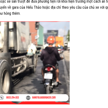
ặc xe sàn trượt để đưa phương tiện rời khỏi hiện trường một cách an to
uyển về gara của Hiếu Thảo hoặc địa chỉ theo yêu cầu của chủ xe với qu
hư hỏng thêm.