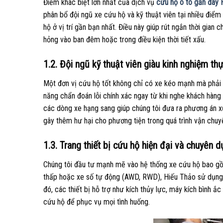
Điểm khác biệt lớn nhất của dịch vụ
cứu hộ ô tô gần đây 
phân bổ đội ngũ xe cứu hộ và kỹ thuật viên tại nhiều điểm
hộ ở vị trí gần bạn nhất. Điều này giúp rút ngắn thời gian c
hỏng vào ban đêm hoặc trong điều kiện thời tiết xấu.
1.2. Đội ngũ kỹ thuật viên giàu kinh nghiệm th
Một đơn vị cứu hộ tốt không chỉ có xe kéo mạnh mà phải c
năng chẩn đoán lỗi chính xác ngay từ khi nghe khách hàng 
các dòng xe hạng sang giúp chúng tôi đưa ra phương án xử 
gây thêm hư hại cho phương tiện trong quá trình vận chuy
1.3. Trang thiết bị cứu hộ hiện đại và chuyên 
Chúng tôi đầu tư mạnh mẽ vào hệ thống xe cứu hộ bao gồm
thấp hoặc xe số tự động (AWD, RWD), Hiếu Thảo sử dụng 
đó, các thiết bị hỗ trợ như kích thủy lực, máy kích bình ắ
cứu hộ để phục vụ mọi tình huống.