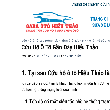
Skip
Chúng tôi chuyên cứu hộ giao thông t
to
content
TRANG CH
SỬA XE 
CỨU HỘ Ô TÔ LƯU ĐỘNG
,
KÍCH BÌNH ÔTÔ
,
KÍCH BÌNH ÔTÔ THỦ ĐỨC
,
S
Cứu Hộ Ô Tô Gần Đây Hiếu Thảo
POSTED ON
28 THÁNG 1, 2026
BY
HUỲNH HIẾU
1. Tại sao Cứu hộ ô tô Hiếu Thảo l
Khi xe gặp sự cố, tâm lý khách hàng luôn muốn tìm đơn vị ở
ưu hóa hệ thống mạng lưới của mình.
1.1. Tốc độ có mặt siêu tốc nhờ hệ thống trạ