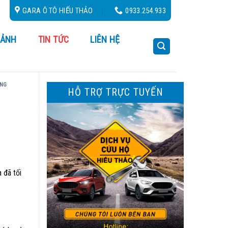
GARA Ô TÔ HIẾU THẢO
0933.254.933
 ẢNH
TIN TỨC
LIÊN HỆ
ỘNG
HỖ TRỢ TRỰC TUYẾN
 đã tối