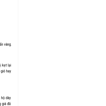
ẩn vàng.
 kẹt lại
 gió hay
u hộ dày
g giá đã