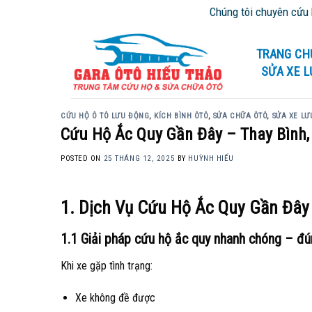
Skip
Chúng tôi chuyên cứu hộ giao thô
to
content
TRANG CH
SỬA XE 
CỨU HỘ Ô TÔ LƯU ĐỘNG
,
KÍCH BÌNH ÔTÔ
,
SỬA CHỮA ÔTÔ
,
SỬA XE LƯ
Cứu Hộ Ắc Quy Gần Đây – Thay Bình, 
POSTED ON
25 THÁNG 12, 2025
BY
HUỲNH HIẾU
1. Dịch Vụ Cứu Hộ Ắc Quy Gần Đây
1.1 Giải pháp cứu hộ ắc quy nhanh chóng – đú
Khi xe gặp tình trạng:
Xe không đề được