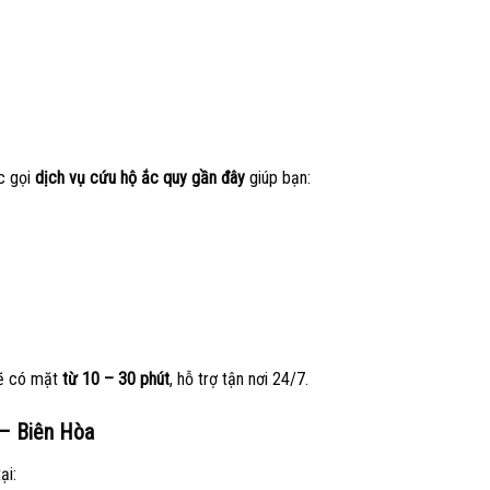
ệc gọi
dịch vụ cứu hộ ắc quy gần đây
giúp bạn:
sẽ có mặt
từ 10 – 30 phút
, hỗ trợ tận nơi 24/7.
 – Biên Hòa
ại: