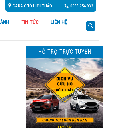
GARA Ô TÔ HIẾU THẢO
0933.254.933
 ẢNH
TIN TỨC
LIÊN HỆ
HỖ TRỢ TRỰC TUYẾN