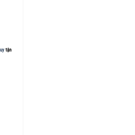
quy
tận