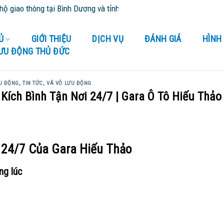
ng tại Bình Dương và tỉnh thành lân cận - Cứu Hộ 24/24
Ủ
GIỚI THIỆU
DỊCH VỤ
ĐÁNH GIÁ
HÌNH
LƯU ĐỘNG THỦ ĐỨC
U ĐỘNG
,
TIN TỨC
,
VÁ VỎ LƯU ĐỘNG
Kích Bình Tận Nơi 24/7 | Gara Ô Tô Hiếu Thảo
 24/7 Của Gara Hiếu Thảo
ng lúc