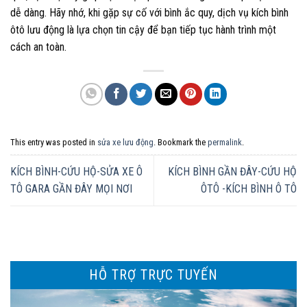
dễ dàng. Hãy nhớ, khi gặp sự cố với bình ắc quy, dịch vụ kích bình
ôtô lưu động là lựa chọn tin cậy để bạn tiếp tục hành trình một
cách an toàn.
This entry was posted in
sửa xe lưu động
. Bookmark the
permalink
.
KÍCH BÌNH-CỨU HỘ-SỬA XE Ô
KÍCH BÌNH GẦN ĐÂY-CỨU HỘ
TÔ GARA GẦN ĐÂY MỌI NƠI
ÔTÔ -KÍCH BÌNH Ô TÔ
HỖ TRỢ TRỰC TUYẾN