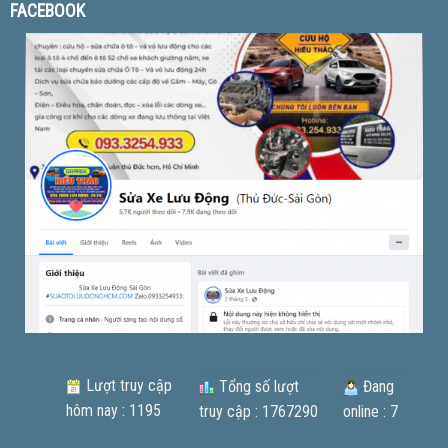
FACEBOOK
Lượt truy cập
Tổng số lượt
Đang
hôm nay : 1195
truy cập : 1767290
online : 7