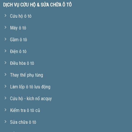
DỊCH VỤ CỨU HỘ & SỬA CHỮA Ô TÔ
Cứu hộ ô tô
Máy ô tô
Gầm ô tô
Điện ô tô
Điều hòa ô tô
Thay thế phụ tùng
Làm lốp ô tô lưu động
Cứu hộ - kích nổ acquy
Kiểm tra ô tô cũ
Sửa chữa ô tô