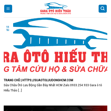
Skip
to
content
11
Th1
TRANG CHỦ | HTTPS://SUAOTOLUUDONGHCM.COM
Sửa Chữa Ôtô Lưu Động Gần Đây Nhất HCM Zalo:0933.254.933 Gara ô tô
Hiếu Thảo [...]