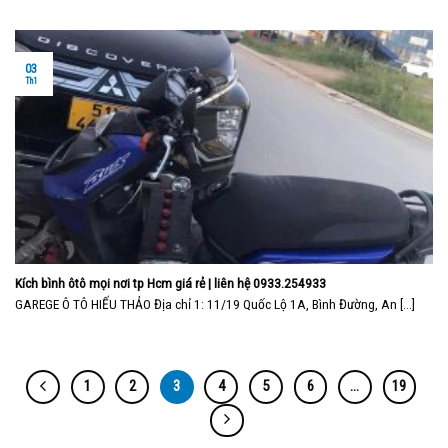
03
Th1
Kích bình ôtô mọi nơi tp Hcm giá rẻ | liên hệ 0933.254933
GAREGE Ô TÔ HIẾU THẢO Địa chỉ 1: 11/19 Quốc Lộ 1A, Bình Đường, An [...]
1
2
3
4
5
6
…
19