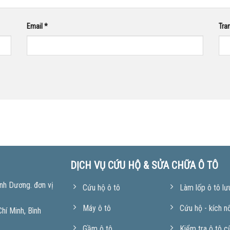
Email
*
Tra
DỊCH VỤ CỨU HỘ & SỬA CHỮA Ô TÔ
nh Dương. đơn vị
Cứu hộ ô tô
Làm lốp ô tô lư
Máy ô tô
Cứu hộ - kích n
í Minh, Bình
Gầm ô tô
Kiểm tra ô tô c