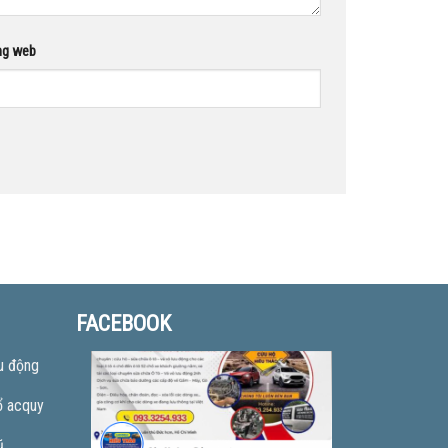
ng web
FACEBOOK
u động
ổ acquy
ũ