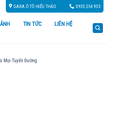
Cứu Hộ 24/24
GARA Ô TÔ HIẾU THẢO
0933.254.933
 ẢNH
TIN TỨC
LIÊN HỆ
ho Mọi Tuyến Đường