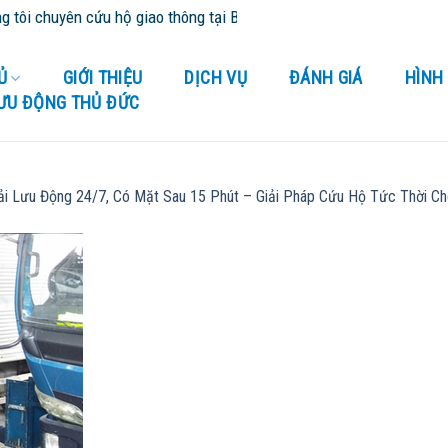
i chuyên cứu hộ giao thông tại Bình Dương và tỉnh thành lân cận - 
Ủ
GIỚI THIỆU
DỊCH VỤ
ĐÁNH GIÁ
HÌNH
LƯU ĐỘNG THỦ ĐỨC
i Lưu Động 24/7, Có Mặt Sau 15 Phút – Giải Pháp Cứu Hộ Tức Thời C