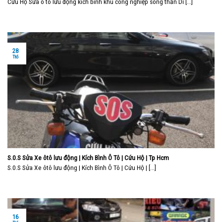
Cứu Hộ Sửa ô tô lưu động kích bình khu công nghiệp sóng thần Dĩ [...]
28
Th5
S.0.S Sửa Xe ôtô lưu động | Kích Bình Ô Tô | Cứu Hộ | Tp Hcm
S.0.S Sửa Xe ôtô lưu động | Kích Bình Ô Tô | Cứu Hộ | [...]
16