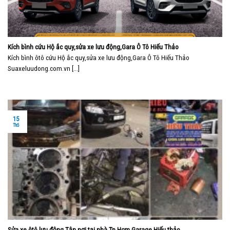
Kích bình cứu Hộ ắc quy,sửa xe lưu động,Gara Ô Tô Hiếu Thảo
Kích bình ôtô cứu Hộ ắc quy,sửa xe lưu động,Gara Ô Tô Hiếu Thảo
Suaxeluudong.com.vn [...]
15
Th5
Sửa xe ôtô lưu động Tận nơi,tại nhà Tp Hcm,Garage Hiếu thảo