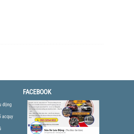
FACEBOOK
u động
ổ acquy
ũ