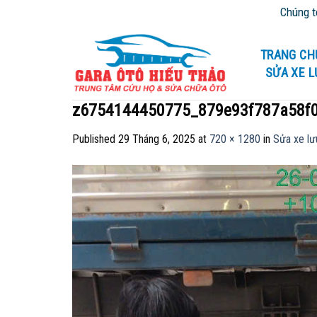
Skip
Chúng tôi chuyê
to
content
TRANG CH
SỬA XE 
z6754144450775_879e93f787a58f
Published
29 Tháng 6, 2025
at
720 × 1280
in
Sửa xe lư