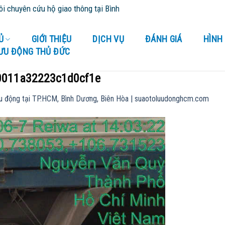
n cứu hộ giao thông tại Bình Dương và tỉnh thành lân cận - Cứu Hộ 
Ủ
GIỚI THIỆU
DỊCH VỤ
ĐÁNH GIÁ
HÌNH
LƯU ĐỘNG THỦ ĐỨC
0011a32223c1d0cf1e
u động tại TP.HCM, Bình Dương, Biên Hòa | suaotoluudonghcm.com