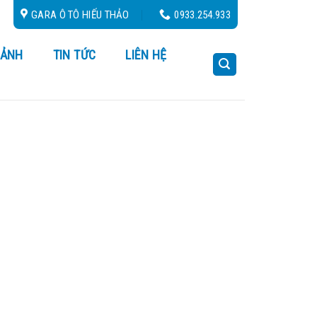
24/24
GARA Ô TÔ HIẾU THẢO
0933.254.933
 ẢNH
TIN TỨC
LIÊN HỆ