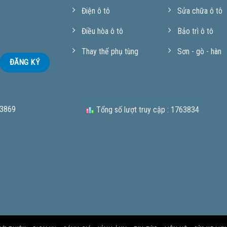
Điện ô tô
Sửa chữa ô tô
Điều hòa ô tô
Bảo trì ô tô
Thay thế phụ tùng
Sơn - gò - hàn
 3869
Tổng số lượt truy cập : 1763834