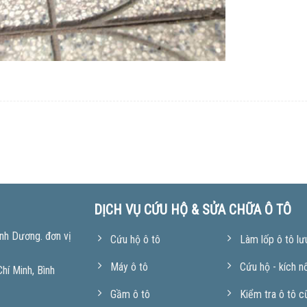
DỊCH VỤ CỨU HỘ & SỬA CHỮA Ô TÔ
nh Dương. đơn vị
Cứu hộ ô tô
Làm lốp ô tô lư
Máy ô tô
Cứu hộ - kích n
í Minh, Bình
Gầm ô tô
Kiểm tra ô tô c