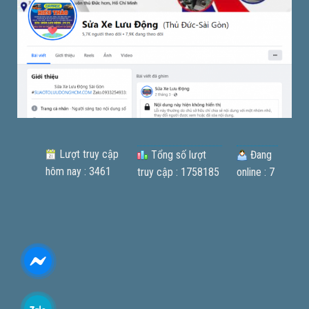
Lượt truy cập
Tổng số lượt
Đang
hôm nay : 3461
truy cập : 1758185
online : 7