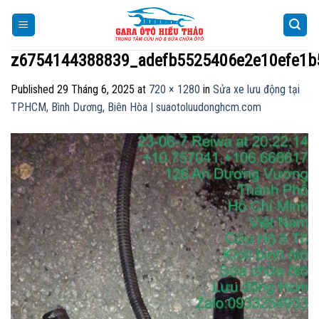
Skip
to
content
z6754144388839_adefb5525406e2e10efe1b
Published
29 Tháng 6, 2025
at
720 × 1280
in
Sửa xe lưu động tại
TP.HCM, Bình Dương, Biên Hòa | suaotoluudonghcm.com