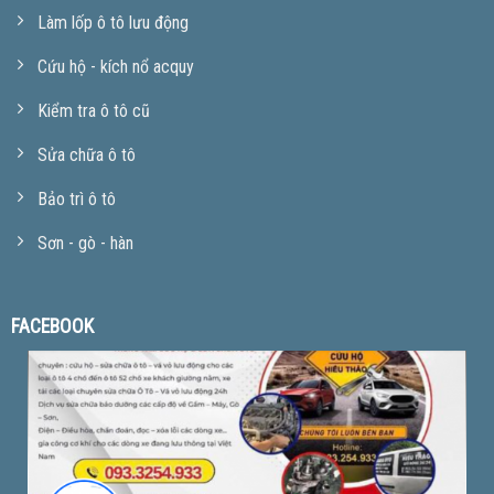
Làm lốp ô tô lưu động
Cứu hộ - kích nổ acquy
Kiểm tra ô tô cũ
Sửa chữa ô tô
Bảo trì ô tô
Sơn - gò - hàn
FACEBOOK