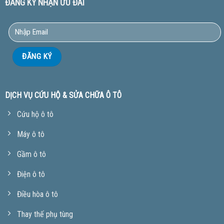
ĐĂNG KÝ NHẬN ƯU ĐÃI
DỊCH VỤ CỨU HỘ & SỬA CHỮA Ô TÔ
Cứu hộ ô tô
Máy ô tô
Gầm ô tô
Điện ô tô
Điều hòa ô tô
Thay thế phụ tùng