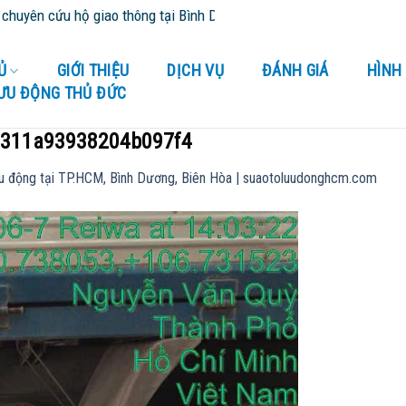
cứu hộ giao thông tại Bình Dương và tỉnh thành lân cận - Cứu Hộ 24
Ủ
GIỚI THIỆU
DỊCH VỤ
ĐÁNH GIÁ
HÌNH
LƯU ĐỘNG THỦ ĐỨC
311a93938204b097f4
u động tại TP.HCM, Bình Dương, Biên Hòa | suaotoluudonghcm.com