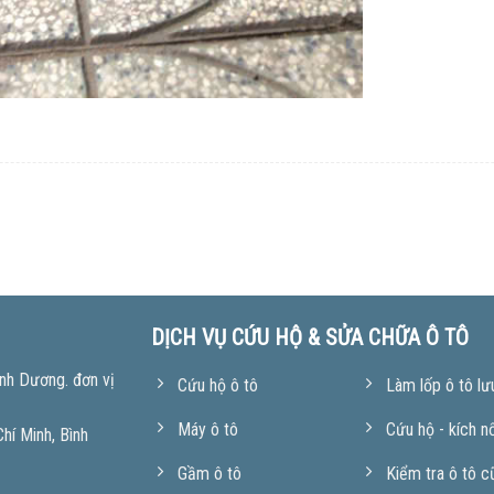
DỊCH VỤ CỨU HỘ & SỬA CHỮA Ô TÔ
nh Dương. đơn vị
Cứu hộ ô tô
Làm lốp ô tô lư
Máy ô tô
Cứu hộ - kích n
í Minh, Bình
Gầm ô tô
Kiểm tra ô tô c