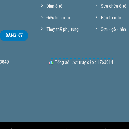
Điện ô tô
Sửa chữa ô tô
Điều hòa ô tô
Bảo trì ô tô
Thay thế phụ tùng
Sơn - gò - hàn
 3849
Tổng số lượt truy cập : 1763814