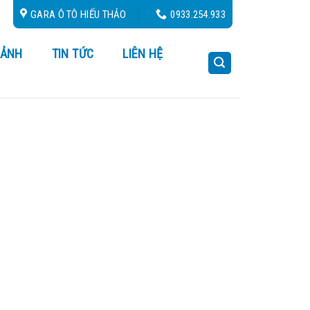
/24
GARA Ô TÔ HIẾU THẢO
0933.254.933
 ẢNH
TIN TỨC
LIÊN HỆ