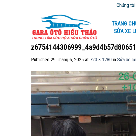
Skip
Chúng tôi chuyên 
to
content
TRANG CH
SỬA XE 
z6754144306999_4a9d4b57d80651
Published
29 Tháng 6, 2025
at
720 × 1280
in
Sửa xe lư