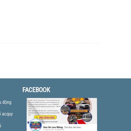
FACEBOOK
u động
ổ acquy
ũ