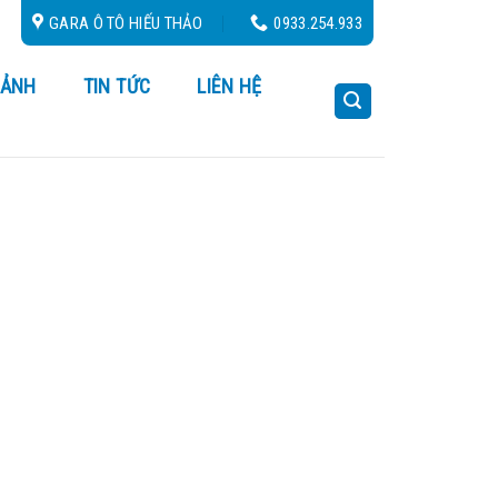
24/24
GARA Ô TÔ HIẾU THẢO
0933.254.933
 ẢNH
TIN TỨC
LIÊN HỆ