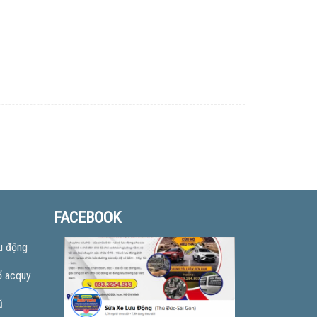
FACEBOOK
u động
ổ acquy
ũ