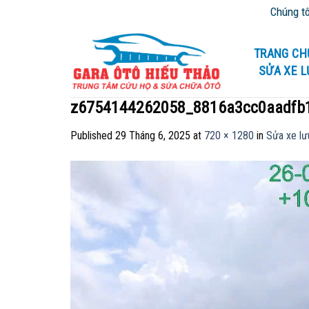
Skip
Chúng tôi chuyê
to
content
TRANG CH
SỬA XE 
z6754144262058_8816a3cc0aadfb
Published
29 Tháng 6, 2025
at
720 × 1280
in
Sửa xe lư