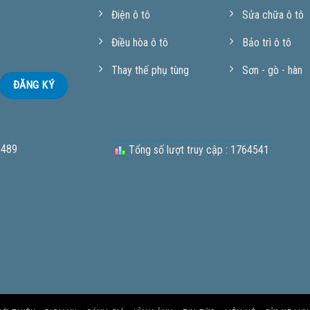
Điện ô tô
Sửa chữa ô tô
Điều hòa ô tô
Bảo trì ô tô
Thay thế phụ tùng
Sơn - gò - hàn
 489
Tổng số lượt truy cập : 1764541