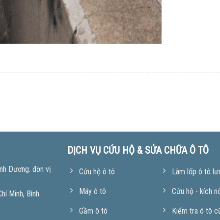
DỊCH VỤ CỨU HỘ & SỬA CHỮA Ô TÔ
nh Dương. đơn vị
Cứu hộ ô tô
Làm lốp ô tô lư
Máy ô tô
Cứu hộ - kích n
í Minh, Bình
Gầm ô tô
Kiểm tra ô tô c