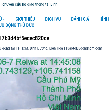
n cứu hộ giao thông tại Bình Dương và tỉnh thành lân cận - Cứu Hộ 
Ủ
GIỚI THIỆU
DỊCH VỤ
ĐÁNH GIÁ
HÌNH
LƯU ĐỘNG THỦ ĐỨC
17b3d4bf5ecec820ce
u động tại TP.HCM, Bình Dương, Biên Hòa | suaotoluudonghcm.com