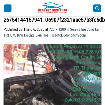
Skip
to
content
z6754144157941_06907f2321aae57b3fc5db
Published
29 Tháng 6, 2025
at
720 × 1280
in
Sửa xe lưu động tại
TP.HCM, Bình Dương, Biên Hòa | suaotoluudonghcm.com