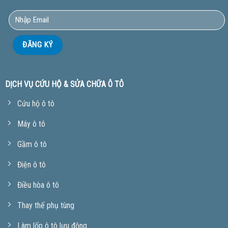
DỊCH VỤ CỨU HỘ & SỬA CHỮA Ô TÔ
Cứu hộ ô tô
Máy ô tô
Gầm ô tô
Điện ô tô
Điều hòa ô tô
Thay thế phụ tùng
Làm lốp ô tô lưu động