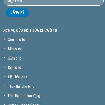
DỊCH VỤ CỨU HỘ & SỬA CHỮA Ô TÔ
Cứu hộ ô tô
Máy ô tô
Gầm ô tô
Điện ô tô
Điều hòa ô tô
Thay thế phụ tùng
Làm lốp ô tô lưu động