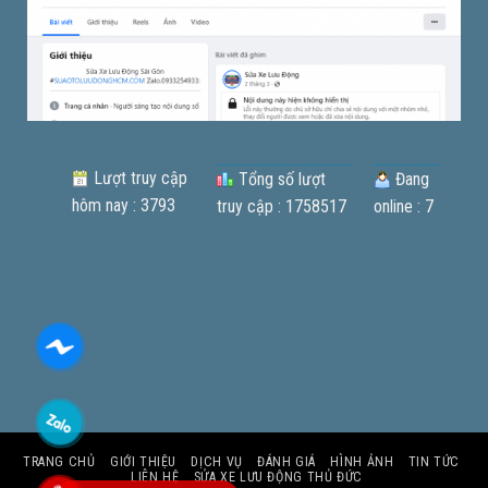
Lượt truy cập
Tổng số lượt
Đang
hôm nay : 3793
truy cập : 1758517
online : 7
TRANG CHỦ
GIỚI THIỆU
DỊCH VỤ
ĐÁNH GIÁ
HÌNH ẢNH
TIN TỨC
LIÊN HỆ
SỬA XE LƯU ĐỘNG THỦ ĐỨC