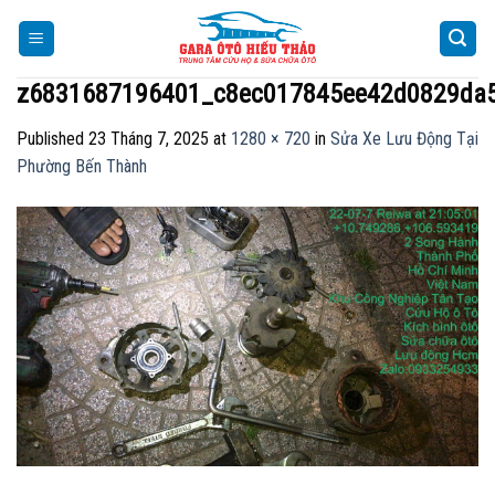
Skip
to
content
z6831687196401_c8ec017845ee42d0829da5
Published
23 Tháng 7, 2025
at
1280 × 720
in
Sửa Xe Lưu Động Tại
Phường Bến Thành