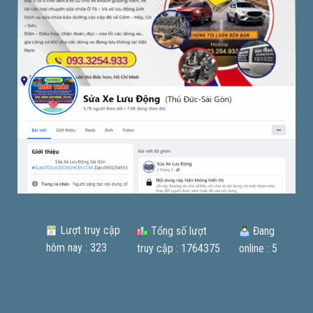
Lượt truy cập
Tổng số lượt
Đang
hôm nay : 323
truy cập : 1764375
online : 5