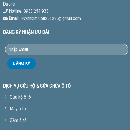
Dương
Hotline:
0933.254.933
Email:
Huynhkimhieu251286@gmail.com
ĐĂNG KÝ NHẬN ƯU ĐÃI
DỊCH VỤ CỨU HỘ & SỬA CHỮA Ô TÔ
Cứu hộ ô tô
Máy ô tô
Gầm ô tô