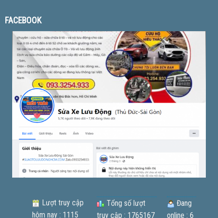
FACEBOOK
Lượt truy cập
Tổng số lượt
Đang
hôm nay : 1115
truy cập : 1765167
online : 6