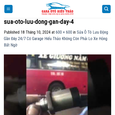
Skip
to
content
sua-oto-luu-dong-gan-day-4
Published
18 Tháng 10, 2024
at
600 × 600
in
Sửa Ô Tô Lưu Động
Gần Đây 24/7 Có Garage Hiếu Thảo Không Còn Phải Lo Xe Hỏng
Bất Ngờ