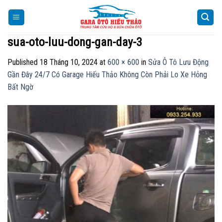
Skip
to
content
sua-oto-luu-dong-gan-day-3
Published
18 Tháng 10, 2024
at
600 × 600
in
Sửa Ô Tô Lưu Động
Gần Đây 24/7 Có Garage Hiếu Thảo Không Còn Phải Lo Xe Hỏng
Bất Ngờ