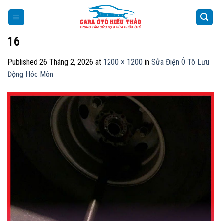
Skip
to
content
16
Published
26 Tháng 2, 2026
at
1200 × 1200
in
Sửa Điện Ô Tô Lưu
Động Hóc Môn