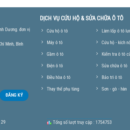
DỊCH VỤ CỨU HỘ & SỬA CHỮA Ô TÔ
nh Dương. đơn vị
Cứu hộ ô tô
Làm lốp ô tô lư
Máy ô tô
Cứu hộ - kích n
í Minh, Bình
Gầm ô tô
Kiểm tra ô tô c
Điện ô tô
Sửa chữa ô tô
Điều hòa ô tô
Bảo trì ô tô
Thay thế phụ tùng
Sơn - gò - hàn
 29
Tổng số lượt truy cập : 1754753