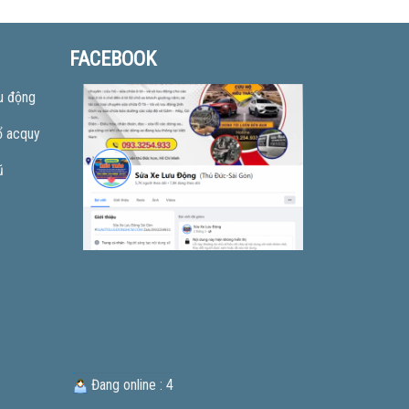
FACEBOOK
u động
ổ acquy
ũ
Đang online : 4