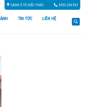
ộ 24/24
GARA Ô TÔ HIẾU THẢO
0933.254.933
 ẢNH
TIN TỨC
LIÊN HỆ