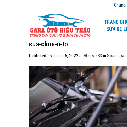
Skip
Chúng tôi chu
to
content
TRANG CH
SỬA XE 
sua-chua-o-to
Published
25 Tháng 5, 2022
at
800 × 533
in
Sửa chữa ô