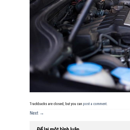
Trackbacks are closed, but you can
post a comment
.
Next
→
Để lại một bình luận