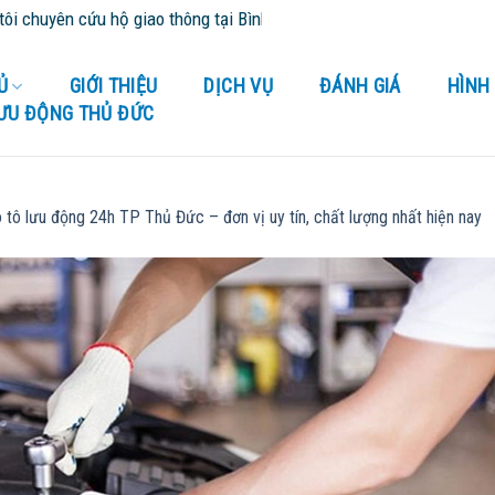
yên cứu hộ giao thông tại Bình Dương và tỉnh thành lân cận - Cứu H
Ủ
GIỚI THIỆU
DỊCH VỤ
ĐÁNH GIÁ
HÌNH
LƯU ĐỘNG THỦ ĐỨC
 tô lưu động 24h TP Thủ Đức – đơn vị uy tín, chất lượng nhất hiện nay