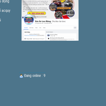
u động
ổ acquy
ũ
Đang online : 9