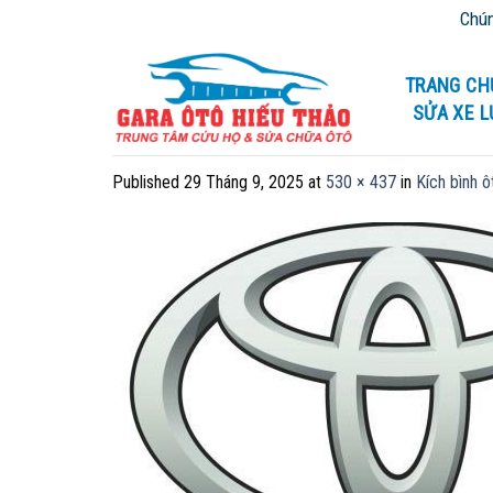
Skip
Chúng tô
to
content
TRANG CH
SỬA XE 
Published
29 Tháng 9, 2025
at
530 × 437
in
Kích bình ô