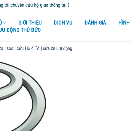
i chuyên cứu hộ giao thông tại Bình Dương và tỉnh thành lân cận - 
Ủ
GIỚI THIỆU
DỊCH VỤ
ĐÁNH GIÁ
HÌNH
LƯU ĐỘNG THỦ ĐỨC
tô | sos | cứu Hộ ô Tô | sửa xe lưu động