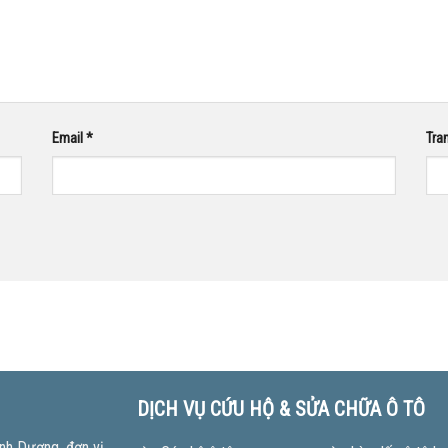
Email
*
Tra
DỊCH VỤ CỨU HỘ & SỬA CHỮA Ô TÔ
nh Dương. đơn vị