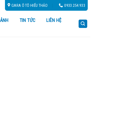
Cứu Hộ 24/24
GARA Ô TÔ HIẾU THẢO
0933.254.933
 ẢNH
TIN TỨC
LIÊN HỆ