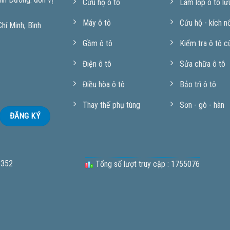
Cứu hộ ô tô
Làm lốp ô tô lư
Máy ô tô
Cứu hộ - kích n
í Minh, Bình
Gầm ô tô
Kiểm tra ô tô c
Điện ô tô
Sửa chữa ô tô
Điều hòa ô tô
Bảo trì ô tô
Thay thế phụ tùng
Sơn - gò - hàn
 352
Tổng số lượt truy cập : 1755076