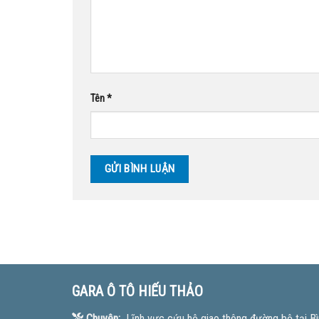
Tên
*
GARA Ô TÔ HIẾU THẢO
Chuyên:
Lĩnh vực cứu hộ giao thông đường bộ tại Bì