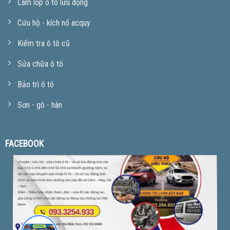
Làm lốp ô tô lưu động
Cứu hộ - kích nổ acquy
Kiểm tra ô tô cũ
Sửa chữa ô tô
Bảo trì ô tô
Sơn - gò - hàn
FACEBOOK