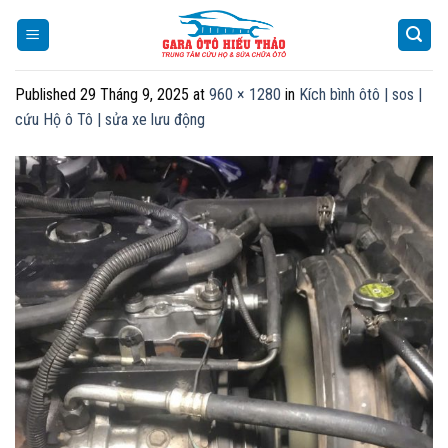
Skip
to
content
Published
29 Tháng 9, 2025
at
960 × 1280
in
Kích bình ôtô | sos |
cứu Hộ ô Tô | sửa xe lưu động