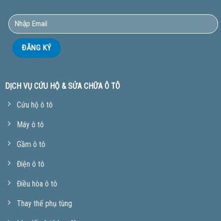
DỊCH VỤ CỨU HỘ & SỬA CHỮA Ô TÔ
Cứu hộ ô tô
Máy ô tô
Gầm ô tô
Điện ô tô
Điều hòa ô tô
Thay thế phụ tùng