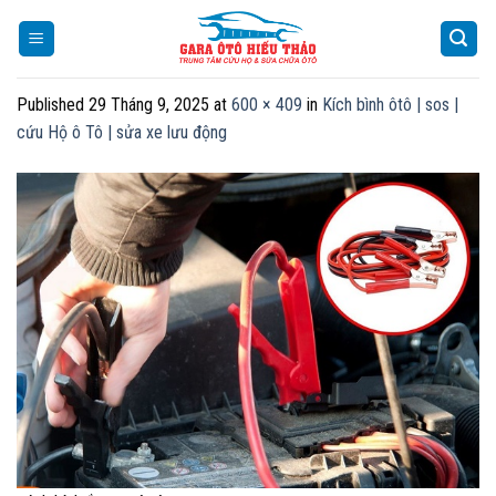
Skip
to
content
Published
29 Tháng 9, 2025
at
600 × 409
in
Kích bình ôtô | sos |
cứu Hộ ô Tô | sửa xe lưu động