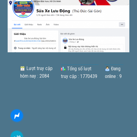
Lượt truy cập
Tổng số lượt
Đang
hôm nay : 2084
truy cập : 1770439
online : 9