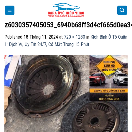
Skip
to
content
z6030357405053_6940b68ff3d4cf665d0ea3
Published
18 Tháng 11, 2024
at
720 × 1280
in
Kích Bình Ô Tô Quận
1: Dịch Vụ Uy Tín 24/7, Có Mặt Trong 15 Phút