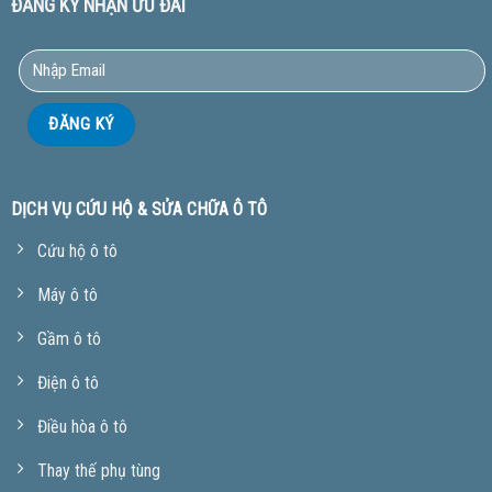
ĐĂNG KÝ NHẬN ƯU ĐÃI
DỊCH VỤ CỨU HỘ & SỬA CHỮA Ô TÔ
Cứu hộ ô tô
Máy ô tô
Gầm ô tô
Điện ô tô
Điều hòa ô tô
Thay thế phụ tùng