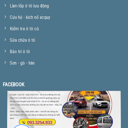
Làm lốp ô tô lưu động
Cứu hộ - kích nổ acquy
Kiểm tra ô tô cũ
Sửa chữa ô tô
Bảo trì ô tô
Sơn - gò - hàn
FACEBOOK