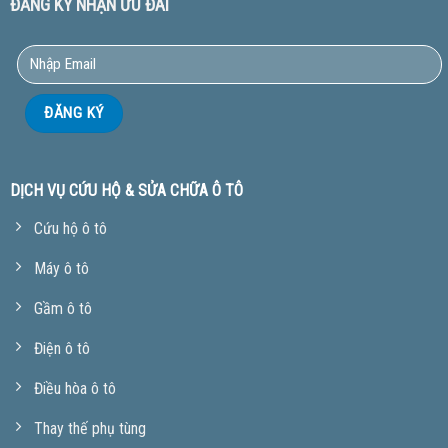
ĐĂNG KÝ NHẬN ƯU ĐÃI
DỊCH VỤ CỨU HỘ & SỬA CHỮA Ô TÔ
Cứu hộ ô tô
Máy ô tô
Gầm ô tô
Điện ô tô
Điều hòa ô tô
Thay thế phụ tùng