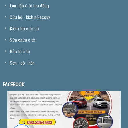
Làm lốp ô tô lưu động
Cứu hộ - kích nổ acquy
Kiểm tra ô tô cũ
Sửa chữa ô tô
Bảo trì ô tô
Sơn - gò - hàn
FACEBOOK