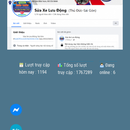
Lượt truy cập
Tổng số lượt
Đang
hôm nay : 1194
truy cập : 1767289
online : 6