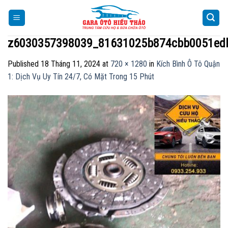
Skip
to
content
z6030357398039_81631025b874cbb0051ed
Published
18 Tháng 11, 2024
at
720 × 1280
in
Kích Bình Ô Tô Quận
1: Dịch Vụ Uy Tín 24/7, Có Mặt Trong 15 Phút