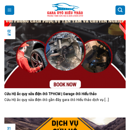
Skip
to
content
02
Th6
Cứu Hộ ắc quy sửa điện ôtô TPHCM | Garage ôtô Hiếu thảo
Cứu Hộ ắc quy sửa điện ôtô gần đây gara ôtô Hiếu thảo dịch vụ [...]
31