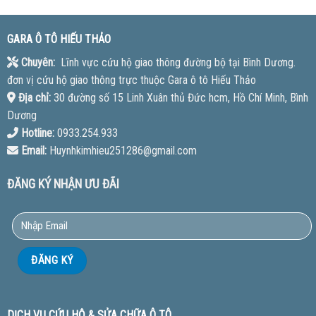
GARA Ô TÔ HIẾU THẢO
Chuyên:
Lĩnh vực cứu hộ giao thông đường bộ tại Bình Dương.
đơn vị cứu hộ giao thông trực thuộc Gara ô tô Hiếu Thảo
Địa chỉ:
30 đường số 15 Linh Xuân thủ Đức hcm, Hồ Chí Minh, Bình
Dương
Hotline:
0933.254.933
Email:
Huynhkimhieu251286@gmail.com
ĐĂNG KÝ NHẬN ƯU ĐÃI
DỊCH VỤ CỨU HỘ & SỬA CHỮA Ô TÔ