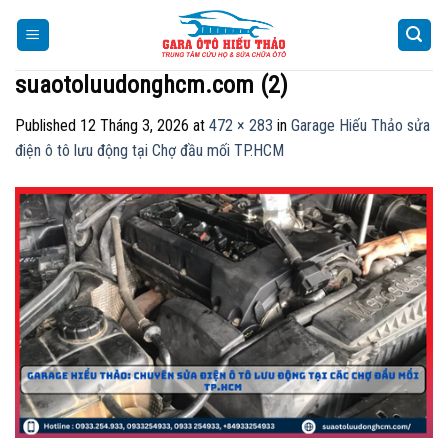
Skip
to
content
suaotoluudonghcm.com (2)
Published
12 Tháng 3, 2026
at
472 × 283
in
Garage Hiếu Thảo sửa
điện ô tô lưu động tại Chợ đầu mối TP.HCM