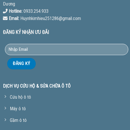
Dương
Hotline:
0933.254.933
Email:
Huynhkimhieu251286@gmail.com
ĐĂNG KÝ NHẬN ƯU ĐÃI
DỊCH VỤ CỨU HỘ & SỬA CHỮA Ô TÔ
Cứu hộ ô tô
Máy ô tô
Gầm ô tô