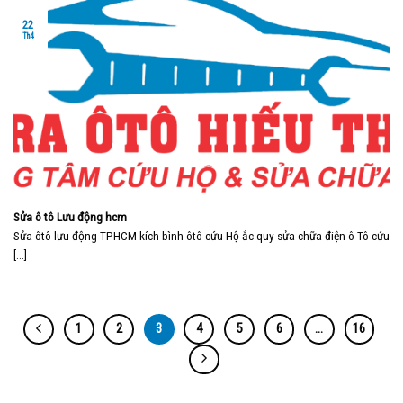
22
Th4
Sửa ô tô Lưu động hcm
Sửa ôtô lưu động TPHCM kích bình ôtô cứu Hộ ắc quy sửa chữa điện ô Tô cứu
[...]
1
2
3
4
5
6
…
16