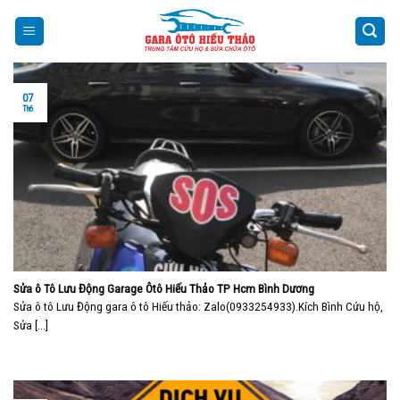
Skip
to
content
07
Th6
Sửa ô Tô Lưu Động Garage Ôtô Hiếu Thảo TP Hcm Bình Dương
Sửa ô tô Lưu Động gara ô tô Hiếu thảo: Zalo(0933254933).Kích Bình Cứu hộ,
Sửa [...]