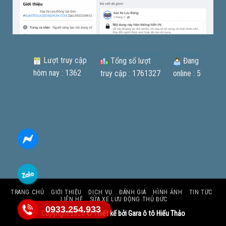
Lượt truy cập
Tổng số lượt
Đang
hôm nay : 1362
truy cập : 1761327
online : 5
TRANG CHỦ
GIỚI THIỆU
DỊCH VỤ
ĐÁNH GIÁ
HÌNH ẢNH
TIN TỨC
LIÊN HỆ
SỬA XE LƯU ĐỘNG THỦ ĐỨC
0933.254.933
Copyright 2026 ©
Thiết kế bởi Gara ô tô Hiếu Thảo