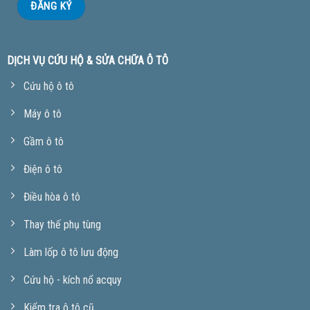
DỊCH VỤ CỨU HỘ & SỬA CHỮA Ô TÔ
Cứu hộ ô tô
Máy ô tô
Gầm ô tô
Điện ô tô
Điều hòa ô tô
Thay thế phụ tùng
Làm lốp ô tô lưu động
Cứu hộ - kích nổ acquy
Kiểm tra ô tô cũ