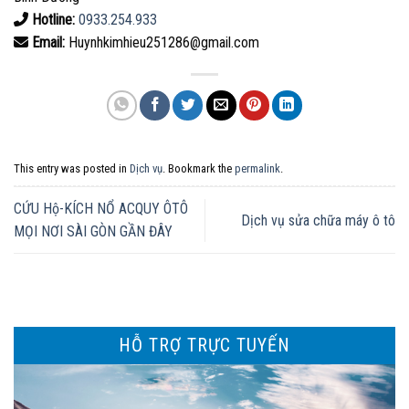
Hotline:
0933.254.933
Email:
Huynhkimhieu251286@gmail.com
This entry was posted in
Dịch vụ
. Bookmark the
permalink
.
CỨU Hộ-KÍCH NỔ ACQUY ÔTÔ
Dịch vụ sửa chữa máy ô tô
MỌI NƠI SÀI GÒN GẦN ĐÂY
HỖ TRỢ TRỰC TUYẾN