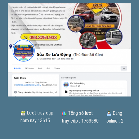
Lượt truy cập
Tổng số lượt
Đang
hôm nay : 3615
truy cập : 1763580
online : 2