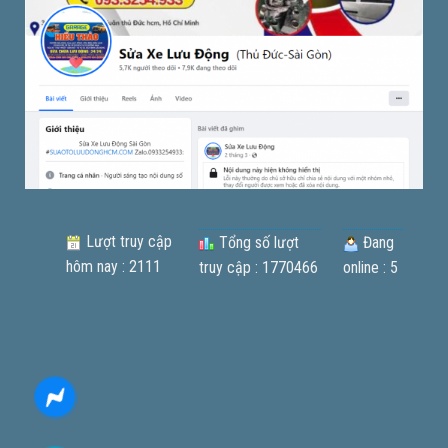
Lượt truy cập
Tổng số lượt
Đang
hôm nay : 2111
truy cập : 1770466
online : 5