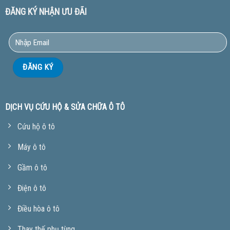
ĐĂNG KÝ NHẬN ƯU ĐÃI
DỊCH VỤ CỨU HỘ & SỬA CHỮA Ô TÔ
Cứu hộ ô tô
Máy ô tô
Gầm ô tô
Điện ô tô
Điều hòa ô tô
Thay thế phụ tùng