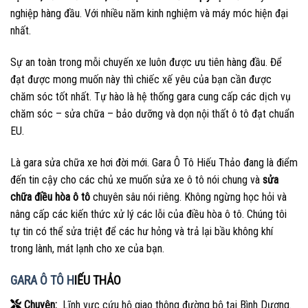
nghiệp hàng đầu. Với nhiều năm kinh nghiệm và máy móc hiện đại
nhất.
Sự an toàn trong mỗi chuyến xe luôn được ưu tiên hàng đầu. Để
đạt được mong muốn này thì chiếc xế yêu của bạn cần được
chăm sóc tốt nhất. Tự hào là hệ thống gara cung cấp các dịch vụ
chăm sóc – sửa chữa – bảo dưỡng và dọn nội thất ô tô đạt chuẩn
EU.
Là gara sửa chữa xe hơi đời mới. Gara Ô Tô Hiếu Thảo đang là điểm
đến tin cậy cho các chủ xe muốn sửa xe ô tô nói chung và
sửa
chữa điều hòa ô tô
chuyên sâu nói riêng. Không ngừng học hỏi và
nâng cấp các kiến thức xử lý các lỗi của điều hòa ô tô. Chúng tôi
tự tin có thể sửa triệt để các hư hỏng và trả lại bầu không khí
trong lành, mát lạnh cho xe của bạn.
GARA Ô TÔ H
IẾU THẢO
Chuyên:
Lĩnh vực cứu hộ giao thông đường bộ tại Bình Dương.