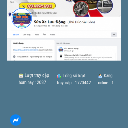
Lượt truy cập
Tổng số lượt
Đang
hôm nay : 2087
truy cập : 1770442
online : 1