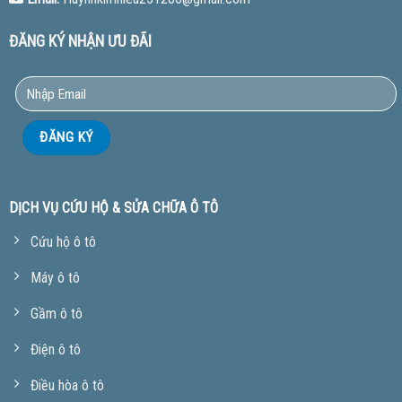
ĐĂNG KÝ NHẬN ƯU ĐÃI
DỊCH VỤ CỨU HỘ & SỬA CHỮA Ô TÔ
Cứu hộ ô tô
Máy ô tô
Gầm ô tô
Điện ô tô
Điều hòa ô tô