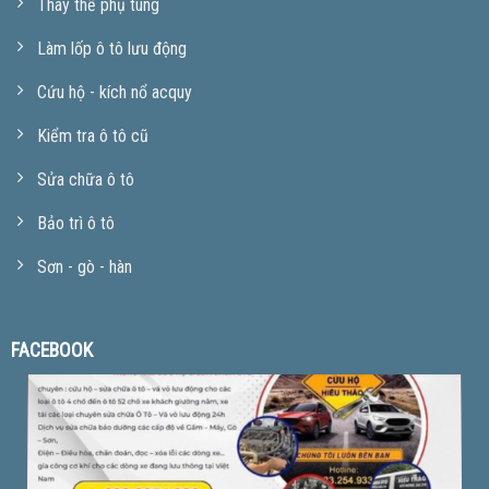
Thay thế phụ tùng
Làm lốp ô tô lưu động
Cứu hộ - kích nổ acquy
Kiểm tra ô tô cũ
Sửa chữa ô tô
Bảo trì ô tô
Sơn - gò - hàn
FACEBOOK