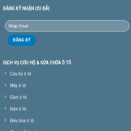
ĐĂNG KÝ NHẬN ƯU ĐÃI
DỊCH VỤ CỨU HỘ & SỬA CHỮA Ô TÔ
Cứu hộ ô tô
Máy ô tô
Gầm ô tô
Điện ô tô
Điều hòa ô tô