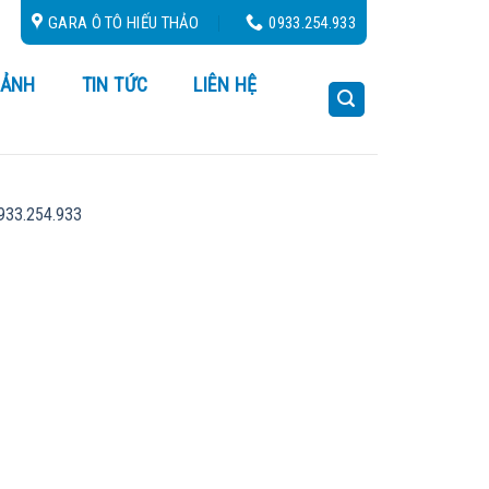
ứu Hộ 24/24
GARA Ô TÔ HIẾU THẢO
0933.254.933
 ẢNH
TIN TỨC
LIÊN HỆ
0933.254.933