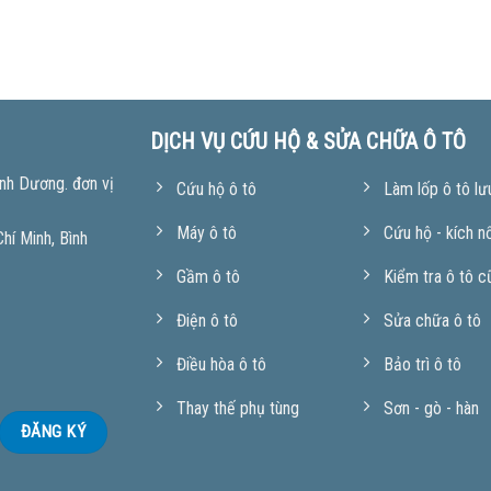
DỊCH VỤ CỨU HỘ & SỬA CHỮA Ô TÔ
nh Dương. đơn vị
Cứu hộ ô tô
Làm lốp ô tô lư
Máy ô tô
Cứu hộ - kích n
í Minh, Bình
Gầm ô tô
Kiểm tra ô tô c
Điện ô tô
Sửa chữa ô tô
Điều hòa ô tô
Bảo trì ô tô
Thay thế phụ tùng
Sơn - gò - hàn