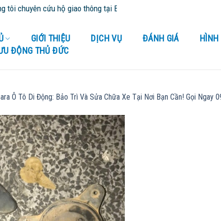
 chuyên cứu hộ giao thông tại Bình Dương và tỉnh thành lân cận - C
Ủ
GIỚI THIỆU
DỊCH VỤ
ĐÁNH GIÁ
HÌNH
LƯU ĐỘNG THỦ ĐỨC
ara Ô Tô Di Động: Bảo Trì Và Sửa Chữa Xe Tại Nơi Bạn Cần! Gọi Ngay 