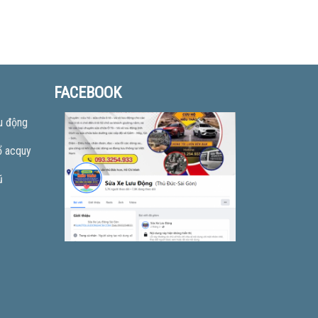
FACEBOOK
u động
ổ acquy
ũ