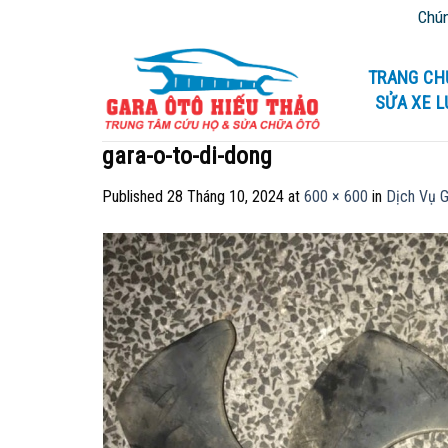
Skip
Chúng tôi
to
content
TRANG CH
SỬA XE 
gara-o-to-di-dong
Published
28 Tháng 10, 2024
at
600 × 600
in
Dịch Vụ G