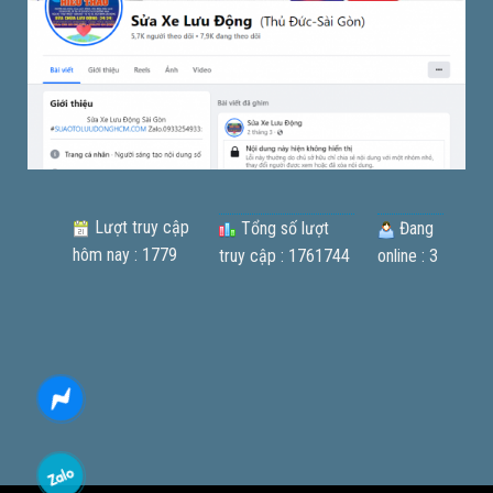
Lượt truy cập
Tổng số lượt
Đang
hôm nay : 1779
truy cập : 1761744
online : 3