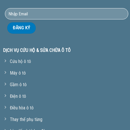
DỊCH VỤ CỨU HỘ & SỬA CHỮA Ô TÔ
Cứu hộ ô tô
Máy ô tô
Gầm ô tô
Điện ô tô
Điều hòa ô tô
Thay thế phụ tùng