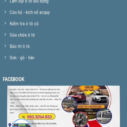
Làm lốp ô tô lưu động
Cứu hộ - kích nổ acquy
Kiểm tra ô tô cũ
Sửa chữa ô tô
Bảo trì ô tô
Sơn - gò - hàn
FACEBOOK