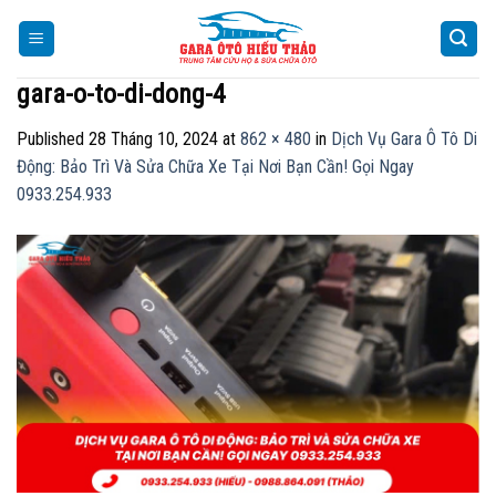
Skip
to
content
gara-o-to-di-dong-4
Published
28 Tháng 10, 2024
at
862 × 480
in
Dịch Vụ Gara Ô Tô Di
Động: Bảo Trì Và Sửa Chữa Xe Tại Nơi Bạn Cần! Gọi Ngay
0933.254.933