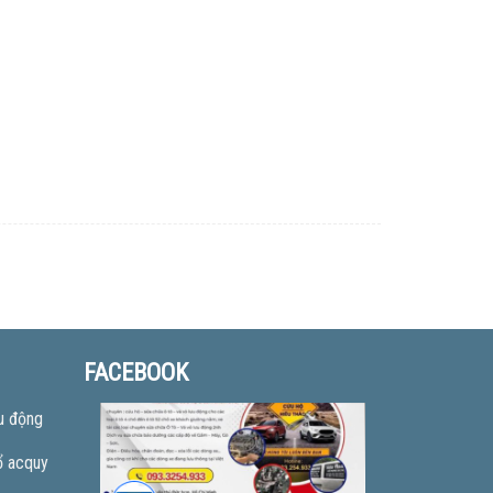
FACEBOOK
u động
ổ acquy