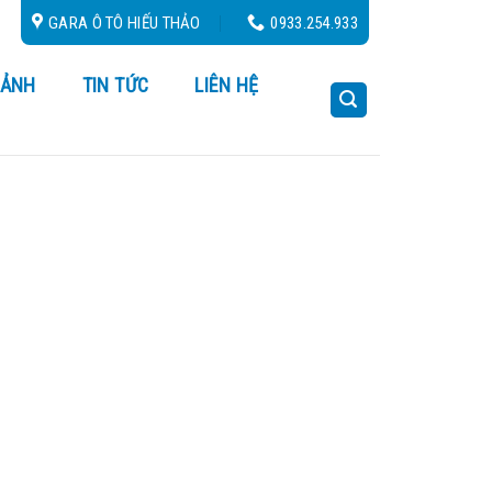
 Hộ 24/24
GARA Ô TÔ HIẾU THẢO
0933.254.933
 ẢNH
TIN TỨC
LIÊN HỆ