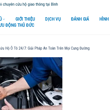
huyên cứu hộ giao thông tại Bình Dương và tỉnh thành lân cận - Cứu
Ủ
GIỚI THIỆU
DỊCH VỤ
ĐÁNH GIÁ
HÌNH
LƯU ĐỘNG THỦ ĐỨC
ứu Hộ Ô Tô 24/7: Giải Pháp An Toàn Trên Mọi Cung Đường