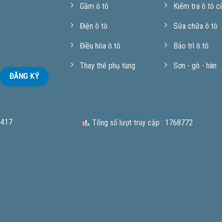
Gầm ô tô
Kiểm tra ô tô c
Điện ô tô
Sửa chữa ô tô
Điều hòa ô tô
Bảo trì ô tô
Thay thế phụ tùng
Sơn - gò - hàn
 417
Tổng số lượt truy cập : 1768772