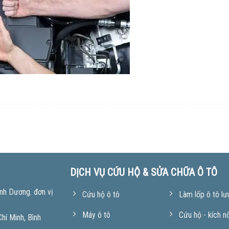
DỊCH VỤ CỨU HỘ & SỬA CHỮA Ô TÔ
nh Dương. đơn vị
Cứu hộ ô tô
Làm lốp ô tô lư
Máy ô tô
Cứu hộ - kích n
í Minh, Bình