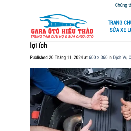
Skip
Chúng tôi c
to
content
TRANG CH
SỬA XE 
lợi ích
Published
20 Tháng 11, 2024
at
600 × 360
in
Dịch Vụ C