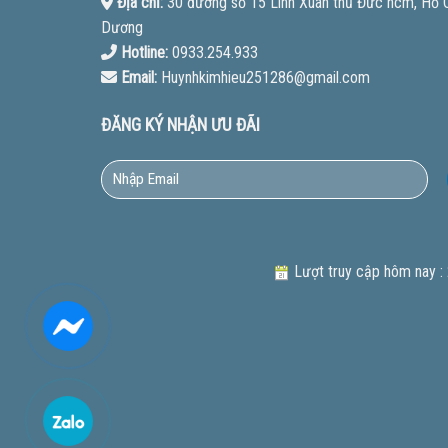
Địa chỉ:
30 đường số 15 Linh Xuân thủ Đức hcm, Hồ Ch
Dương
Hotline:
0933.254.933
Email:
Huynhkimhieu251286@gmail.com
ĐĂNG KÝ NHẬN ƯU ĐÃI
Lượt truy cập hôm nay :