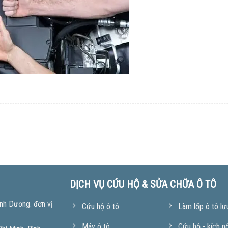
DỊCH VỤ CỨU HỘ & SỬA CHỮA Ô TÔ
nh Dương. đơn vị
Cứu hộ ô tô
Làm lốp ô tô lư
Máy ô tô
Cứu hộ - kích n