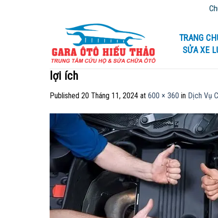
Skip
Chúng 
to
content
TRANG CH
SỬA XE 
lợi ích
Published
20 Tháng 11, 2024
at
600 × 360
in
Dịch Vụ C