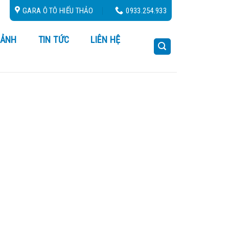
- Cứu Hộ 24/24
GARA Ô TÔ HIẾU THẢO
0933.254.933
 ẢNH
TIN TỨC
LIÊN HỆ