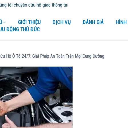
tôi chuyên cứu hộ giao thông tại Bình Dương và tỉnh thành lân cận 
Ủ
GIỚI THIỆU
DỊCH VỤ
ĐÁNH GIÁ
HÌNH
LƯU ĐỘNG THỦ ĐỨC
ứu Hộ Ô Tô 24/7: Giải Pháp An Toàn Trên Mọi Cung Đường