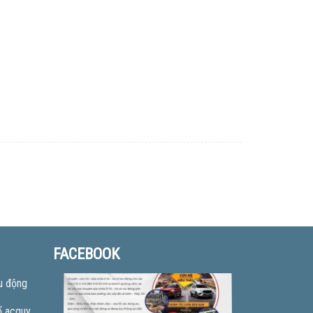
FACEBOOK
u động
ổ acquy