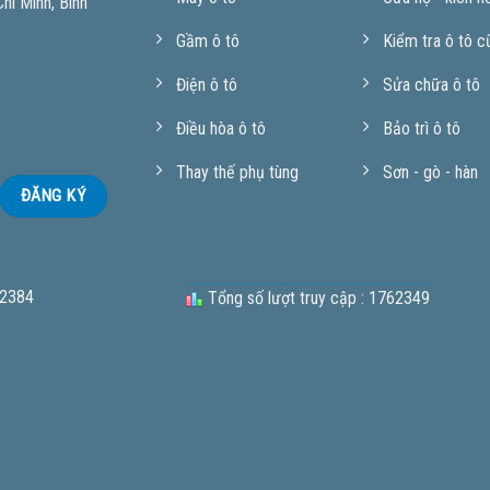
í Minh, Bình
Gầm ô tô
Kiểm tra ô tô c
Điện ô tô
Sửa chữa ô tô
Điều hòa ô tô
Bảo trì ô tô
Thay thế phụ tùng
Sơn - gò - hàn
 2384
Tổng số lượt truy cập : 1762349