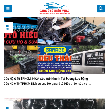
Skip
to
content
03
Th9
Cứu Hộ Ô Tô TPHCM 24/24 Sửa Ôtô Nhanh Tại Đường Lưu Động
Cứu Hộ ô Tô TPHCM.Dịch vụ cứu Hộ gara ô tô Hiếu thảo .sửa xe [...]
03