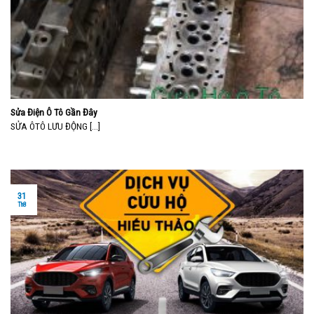
Sửa Điện Ô Tô Gần Đây
SỬA ÔTÔ LƯU ĐỘNG [...]
31
Th8