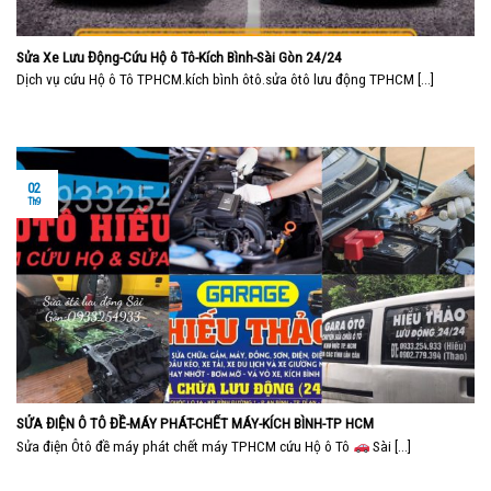
Sửa Xe Lưu Động-Cứu Hộ ô Tô-Kích Bình-Sài Gòn 24/24
Dịch vụ cứu Hộ ô Tô TPHCM.kích bình ôtô.sửa ôtô lưu động TPHCM [...]
02
Th9
SỬA ĐIỆN Ô TÔ ĐỀ-MÁY PHÁT-CHẾT MÁY-KÍCH BÌNH-TP HCM
Sửa điện Ôtô đề máy phát chết máy TPHCM cứu Hộ ô Tô
Sài [...]