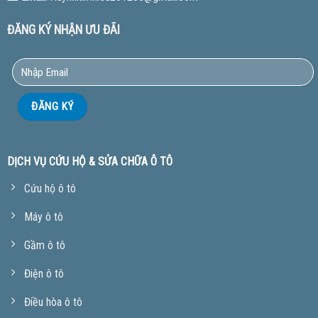
ĐĂNG KÝ NHẬN ƯU ĐÃI
DỊCH VỤ CỨU HỘ & SỬA CHỮA Ô TÔ
Cứu hộ ô tô
Máy ô tô
Gầm ô tô
Điện ô tô
Điều hòa ô tô