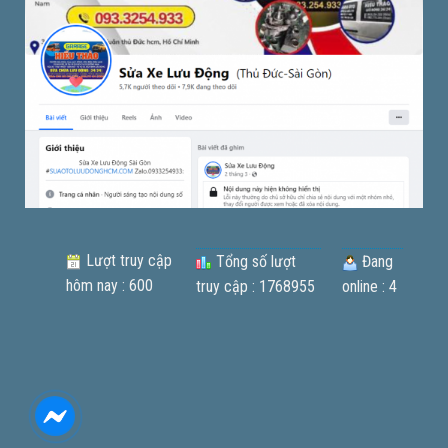
Lượt truy cập
Tổng số lượt
Đang
hôm nay : 600
truy cập : 1768955
online : 4