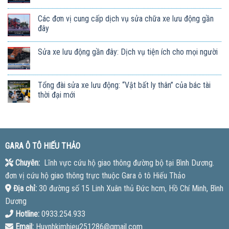
Các đơn vị cung cấp dịch vụ sửa chữa xe lưu động gần
đây
Sửa xe lưu động gần đây: Dịch vụ tiện ích cho mọi người
Tổng đài sửa xe lưu động: “Vật bất ly thân” của bác tài
thời đại mới
GARA Ô TÔ HIẾU THẢO
Chuyên:
Lĩnh vực cứu hộ giao thông đường bộ tại Bình Dương.
đơn vị cứu hộ giao thông trực thuộc Gara ô tô Hiếu Thảo
Địa chỉ:
30 đường số 15 Linh Xuân thủ Đức hcm, Hồ Chí Minh, Bình
Dương
Hotline:
0933.254.933
Email:
Huynhkimhieu251286@gmail.com