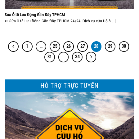
Sửa Ô tô Lưu Động Gần Đây TPHCM
⊂ Sửa Ô tô Lưu Động Gần Đây TPHCM 24/24 .Dịch vụ cứu Hộ ô [...]
1
…
25
26
27
28
29
30
31
…
34
HỖ TRỢ TRỰC TUYẾN