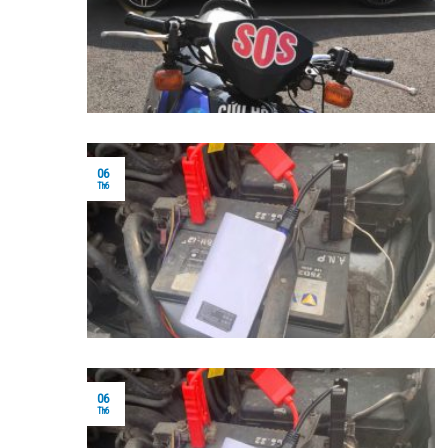
06
Th6
06
Th6