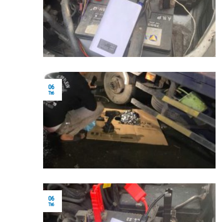
06
Th6
06
Th6