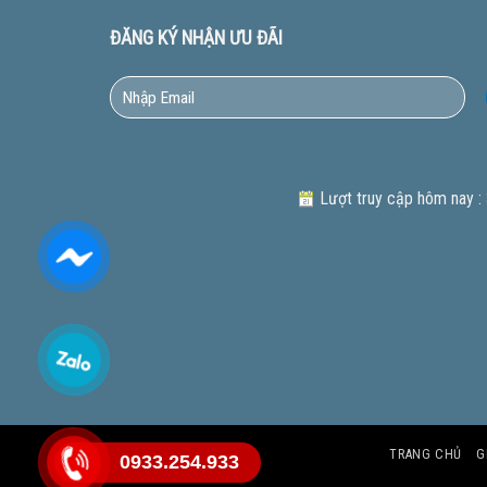
ĐĂNG KÝ NHẬN ƯU ĐÃI
Lượt truy cập hôm nay :
TRANG CHỦ
G
0933.254.933