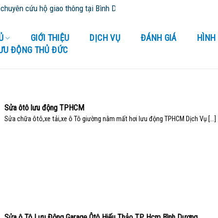
ứu hộ giao thông tại Bình Dương và tỉnh thành lân cận - Cứu Hộ 24/2
Ủ
GIỚI THIỆU
DỊCH VỤ
ĐÁNH GIÁ
HÌNH
LƯU ĐỘNG THỦ ĐỨC
Sửa ôtô lưu động TPHCM
Sửa chữa ôtô,xe tải,xe ô Tô giường nằm mất hơi lưu động TPHCM Dịch Vụ [...]
Sửa ô Tô Lưu Động Garage Ôtô Hiếu Thảo TP Hcm Bình Dương