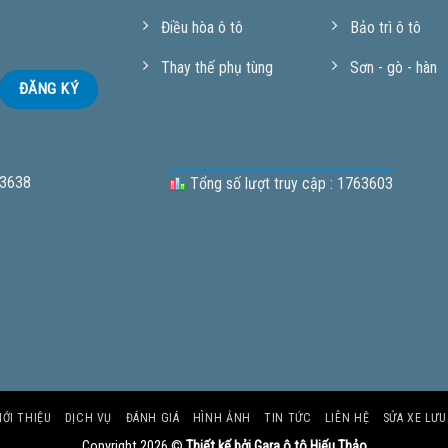
Điều hòa ô tô
Bảo trì ô tô
Thay thế phụ tùng
Sơn - gò - hàn
 3638
Tổng số lượt truy cập : 1763603
IỚI THIỆU
DỊCH VỤ
ĐÁNH GIÁ
HÌNH ẢNH
TIN TỨC
LIÊN HỆ
SỬA XE LƯ
Copyright 2026 ©
Thiết kế bởi Gara ô tô Hiếu Thảo