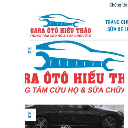
Skip
Chúng tôi chuyên c
to
content
TRANG CH
SỬA XE 
08
Th6
07
Th6