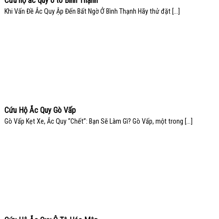
Cứu hộ ắc quy ô tô Bình Thạnh
Khi Vấn Đề Ắc Quy Ập Đến Bất Ngờ Ở Bình Thạnh Hãy thử đặt [...]
Cứu Hộ Ắc Quy Gò Vấp
Gò Vấp Kẹt Xe, Ắc Quy “Chết”: Bạn Sẽ Làm Gì? Gò Vấp, một trong [...]