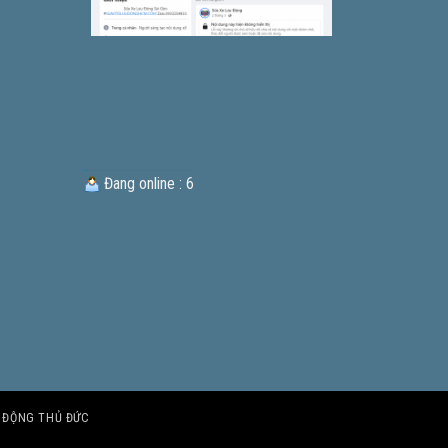
Đang online : 6
U ĐỘNG THỦ ĐỨC