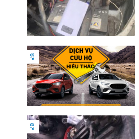
05
Th6
03
Th6