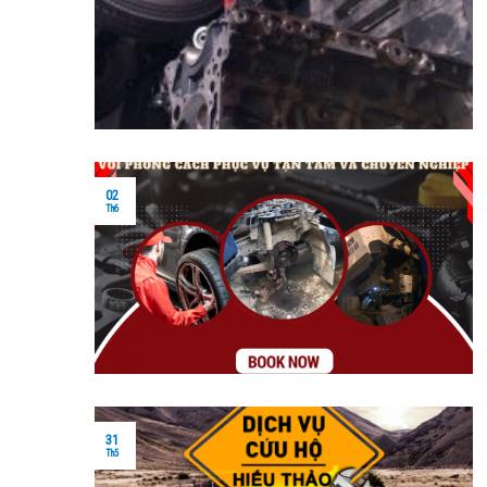
02
Th6
31
Th5