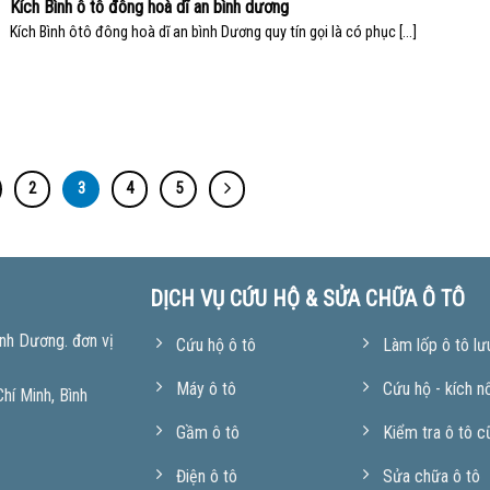
Kích Bình ô tô đông hoà dĩ an bình dương
Kích Bình ôtô đông hoà dĩ an bình Dương quy tín gọi là có phục [...]
2
3
4
5
DỊCH VỤ CỨU HỘ & SỬA CHỮA Ô TÔ
nh Dương. đơn vị
Cứu hộ ô tô
Làm lốp ô tô lư
Máy ô tô
Cứu hộ - kích n
í Minh, Bình
Gầm ô tô
Kiểm tra ô tô c
Điện ô tô
Sửa chữa ô tô