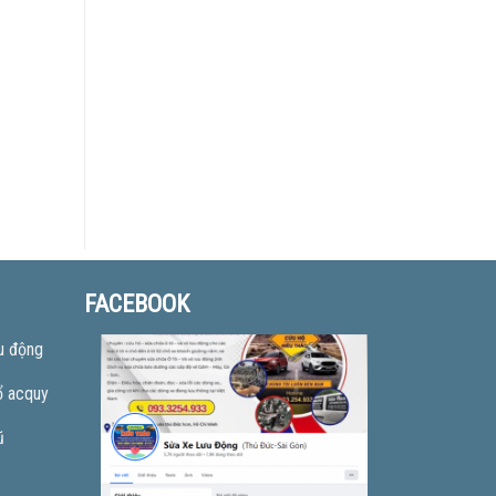
FACEBOOK
u động
ổ acquy
ũ