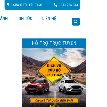
4
GARA Ô TÔ HIẾU THẢO
0933.254.933
 ẢNH
TIN TỨC
LIÊN HỆ
HỖ TRỢ TRỰC TUYẾN