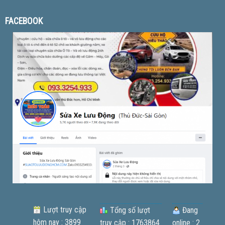
FACEBOOK
Lượt truy cập
Tổng số lượt
Đang
hôm nay : 3899
truy cập : 1763864
online : 2