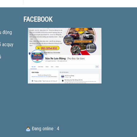
FACEBOOK
u động
ổ acquy
ũ
Đang online : 4