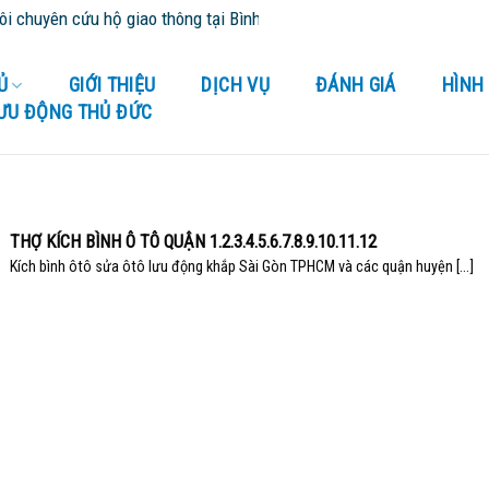
chuyên cứu hộ giao thông tại Bình Dương và tỉnh thành lân cận - Cứ
Ủ
GIỚI THIỆU
DỊCH VỤ
ĐÁNH GIÁ
HÌNH
LƯU ĐỘNG THỦ ĐỨC
THỢ KÍCH BÌNH Ô TÔ QUẬN 1.2.3.4.5.6.7.8.9.10.11.12
Kích bình ôtô sửa ôtô lưu động khắp Sài Gòn TPHCM và các quận huyện [...]