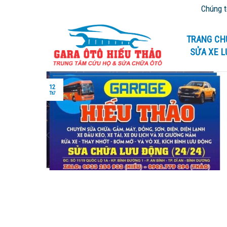
Skip
Chúng tôi 
to
content
TRANG CH
SỬA XE 
12
Th7