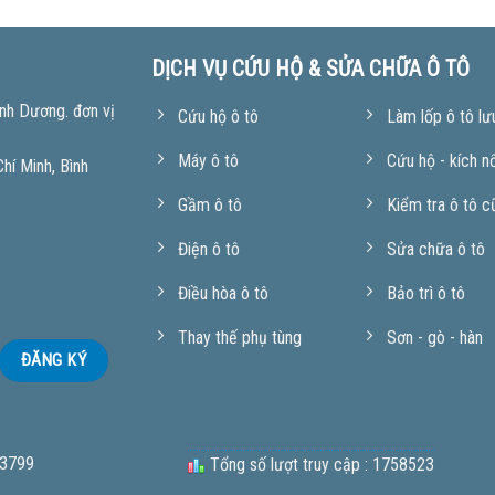
DỊCH VỤ CỨU HỘ & SỬA CHỮA Ô TÔ
nh Dương. đơn vị
Cứu hộ ô tô
Làm lốp ô tô lư
Máy ô tô
Cứu hộ - kích n
í Minh, Bình
Gầm ô tô
Kiểm tra ô tô c
Điện ô tô
Sửa chữa ô tô
Điều hòa ô tô
Bảo trì ô tô
Thay thế phụ tùng
Sơn - gò - hàn
 3799
Tổng số lượt truy cập : 1758523