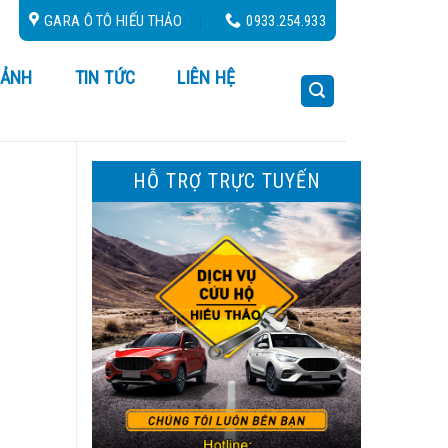
u Hộ 24/24
GARA Ô TÔ HIẾU THẢO
0933.254.933
 ẢNH
TIN TỨC
LIÊN HỆ
HỖ TRỢ TRỰC TUYẾN