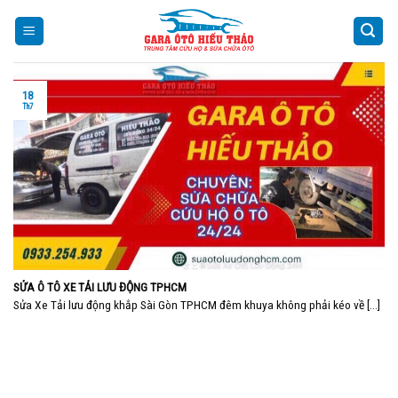
Skip
to
content
18
Th7
SỬA Ô TÔ XE TẢI LƯU ĐỘNG TPHCM
Sửa Xe Tải lưu động khắp Sài Gòn TPHCM đêm khuya không phải kéo về [...]