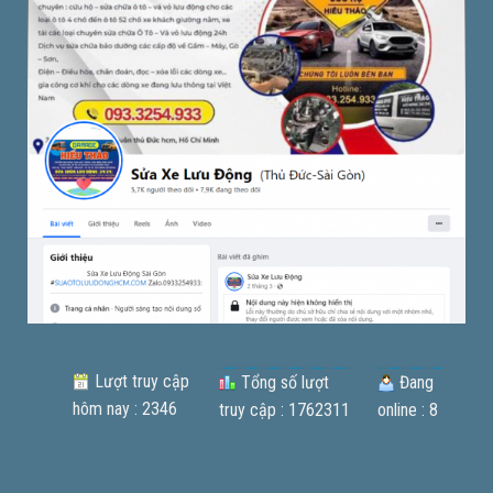
Lượt truy cập
Tổng số lượt
Đang
hôm nay : 2346
truy cập : 1762311
online : 8