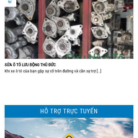
Th7
SỬA Ô TÔ LƯU ĐỘNG THỦ ĐỨC
Khi xe ô tô của bạn gặp sự cố trên đường và cần sự trợ [...]
HỖ TRỢ TRỰC TUYẾN