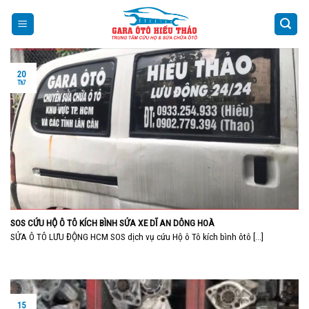
Skip
to
content
20
Th7
SOS CỨU HỘ Ô TÔ KÍCH BÌNH SỬA XE DĨ AN DÔNG HOÀ
SỬA Ô TÔ LƯU ĐỘNG HCM SOS dịch vụ cứu Hộ ô Tô kích bình ôtô [...]
15