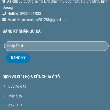
Địa chỉ:
30 đường số 15 Linh Xuân thủ Đức hcm, Hồ Chí Minh, Bình
Dương
Hotline:
0933.254.933
Email:
Huynhkimhieu251286@gmail.com
ĐĂNG KÝ NHẬN ƯU ĐÃI
DỊCH VỤ CỨU HỘ & SỬA CHỮA Ô TÔ
Cứu hộ ô tô
Máy ô tô
Gầm ô tô